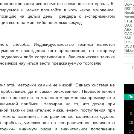
 прогнозирования используются временные интервалы 5-
Dow 
S&P 
лируемое и может произойти в хоть какое мгновение.
Nasd
 позицию на целый день. Трейдера с экспериментом
Nasd
FTSE
ии всего на мин. либо несколько секунд.
DAX
AEX
CAC 
SMI
RTS
ного способа. Индивидуальностью техники является
USD 
 умением нахождения того предложения, по которому
Nikke
 поддержки либо сопротивления. Экономическая тактика
овичков научиться вести предсказуемую торговлю.
инг этой методики самый не низкий. Однако система не
 прибыльная, да и самая рискованная. Первостепенной
Пн
рговля проводится на маленьком временном промежутке и
значимой прибыли. Невзирая на то, что доход при
вной тактики значительно ниже, ежели поступления при
3
я можно выполнить неограниченное количество сделок.
я прибыль, умноженная на неограниченное количество
10
етодики– минимум риска и значительное пополнение
17