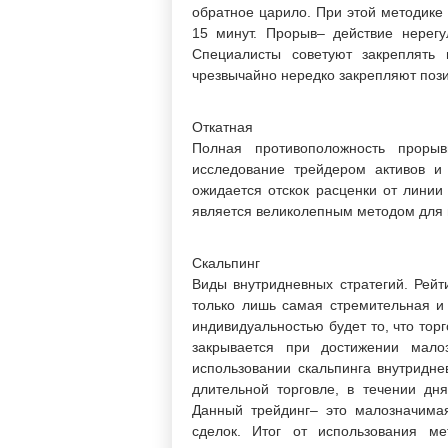
обратное царило. При этой методике
15 минут. Прорыв– действие нерегу
Специалисты советуют закреплять
чрезвычайно нередко закрепляют позиц
Откатная
Полная противоположность прорыв
исследование трейдером активов и
ожидается отскок расценки от линии
является великолепным методом для н
Скальпинг
Виды внутридневных стратегий. Рейт
только лишь самая стремительная и
индивидуальностью будет то, что то
закрывается при достижении мало
использовании скальпинга внутридне
длительной торговле, в течении дн
Данный трейдинг– это малозначима
сделок. Итог от использования м