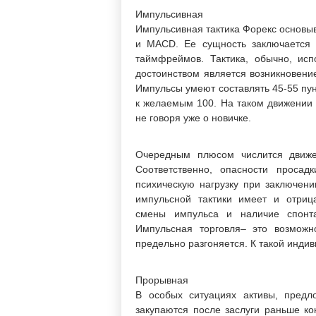
Импульсивная
Импульсивная тактика Форекс основы
и MACD. Ее сущность заключается 
таймфреймов. Тактика, обычно, исп
достоинством является возникновени
Импульсы умеют составлять 45-55 пун
к желаемым 100. На таком движении 
не говоря уже о новичке.
Очередным плюсом числится движен
Соответственно, опасности просадк
психическую нагрузку при заключен
импульсной тактики имеет и отриц
смены импульса и наличие спонта
Импульсная торговля– это возможно
предельно разгоняется. К такой инд
Прорывная
В особых ситуациях активы, предло
закупаются после заслуги раньше ко