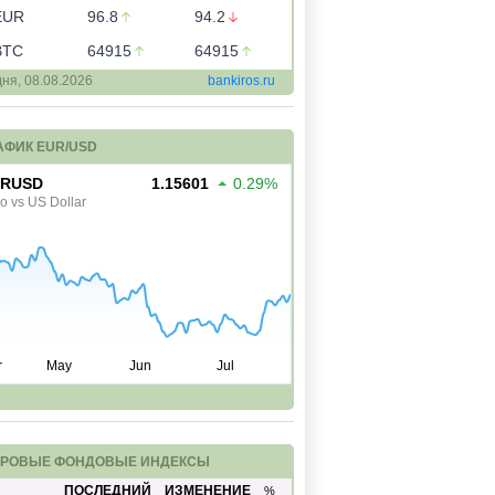
EUR
96.8
94.2
BTC
64915
64915
дня,
08.08.2026
bankiros.ru
АФИК EUR/USD
РОВЫЕ ФОНДОВЫЕ ИНДЕКСЫ
ПОСЛЕДНИЙ
ИЗМЕНЕНИЕ
%