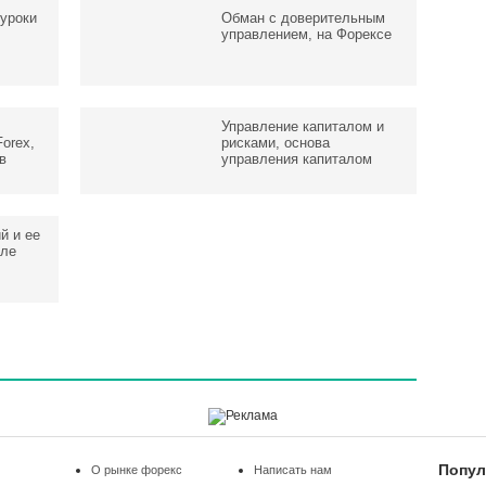
 уроки
Обман с доверительным
управлением, на Форексе
Управление капиталом и
orex,
рисками, основа
в
управления капиталом
й и ее
вле
Попул
О рынке форекс
Написать нам