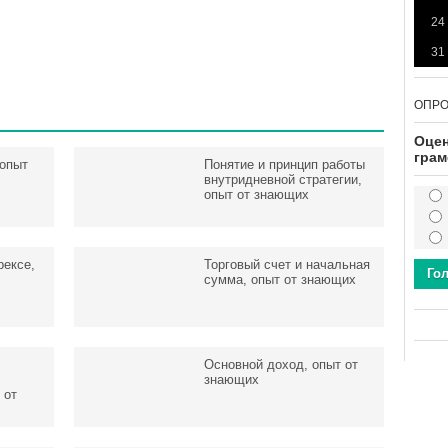
24
31
ОПР
Оцен
грам
 опыт
Понятие и принцип работы
внутридневной стратегии,
опыт от знающих
рексе,
Торговый счет и начальная
Го
сумма, опыт от знающих
Основной доход, опыт от
знающих
 от