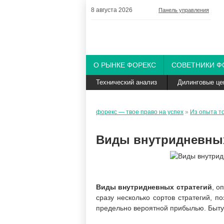
8 августа 2026
Панель управления
О РЫНКЕ ФОРЕКС
СОВЕТНИКИ Ф
Технический анализ
Дилинговые це
форекс — твое право на успех
»
Из опыта т
Виды внутридневных
Виды внутридневных стратегий
, о
сразу несколько сортов стратегий, 
предельно вероятной прибылью. Быту