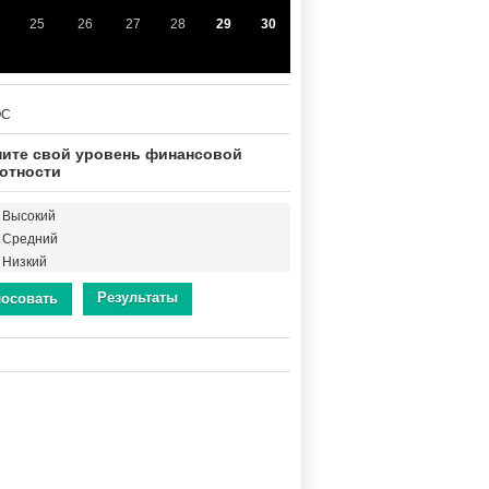
25
26
27
28
29
30
ОС
ите свой уровень финансовой
отности
Высокий
Средний
Низкий
Результаты
лосовать