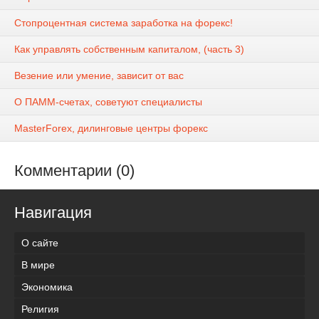
Стопроцентная система заработка на форекс!
Как управлять собственным капиталом, (часть 3)
Везение или умение, зависит от вас
О ПАММ-счетах, советуют специалисты
MasterForex, дилинговые центры форекс
Комментарии (0)
Навигация
О сайте
В мире
Экономика
Религия