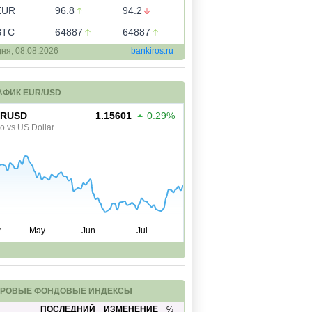
EUR
96.8
94.2
BTC
64887
64887
дня,
08.08.2026
bankiros.ru
АФИК EUR/USD
РОВЫЕ ФОНДОВЫЕ ИНДЕКСЫ
ПОСЛЕДНИЙ
ИЗМЕНЕНИЕ
%