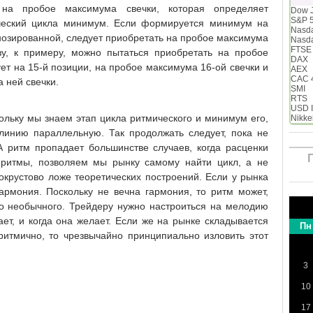
 на пробое максимума свечки, которая определяет
Dow 
S&P 
еский цикла минимум. Если формируется минимум на
Nasd
нозированной, следует приобретать на пробое максимума
Nasd
FTSE
зу, к примеру, можно пытаться приобретать на пробое
DAX
ет на 15-й позиции, на пробое максимума 16-ой свечки и
AEX
CAC 
 ней свечки.
SMI
RTS
USD 
ольку мы знаем этап цикла ритмического и минимум его,
Nikke
инию параллельную. Так продолжать следует, пока не
А ритм пропадает большинстве случаев, когда расценки
 ритмы, позволяем мы рынку самому найти цикл, а не
окрустово ложе теоретических построений. Если у рынка
гармония. Поскольку не вечна гармония, то ритм может,
го необычного. Трейдеру нужно настроиться на мелодию
ает, и когда она желает. Если же на рынке складывается
Пн
 ритмично, то чрезвычайно принципиально изловить этот
3
10
17