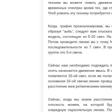
техники вы можете ловить движен
временных спектрах кроме тех, где с
Чтоб усвоить эту технику потребуетс
Когда, график проанализировав, вы 
образуя "зыбь", следует вам отыска
модель, состоящую из 5-10 свеч. На
Потом проводите линию вы с точку 
последовательности из 7 свеч. В п
группе это 3-я свеча.
Сейчас нам необходимо подождать п
опять начинается движение ввысь. В 
появляется 16-ой свеч, если же полаг
основания 16-ой свечки линию провод
расстояние меж ритмическими миним
Сейчас, когда мы знаем расстояни
плоскость можем, на которой бу
очередную параллельную линию. Пос