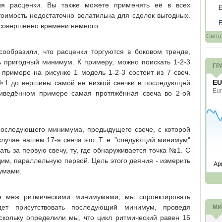
ия расценки. Вы также можете применять её в всех
тоимость недостаточно волатильна для сделок выгодных.
я совершенно времени немного.
Сего
сообразили, что расценки торгуются в боковом тренде,
ть пригодный минимум. К примеру, можно поискать 1-2-3
ГР
 примере на рисунке 1 модель 1-2-3 состоит из 7 свеч.
№1 до вершины самой не низкой свечки в последующей
риведённом примере самая протяжённая свеча во 2-ой
оследующего минимума, предыдущего свече, с которой
случае нашем 17-я свеча это. Т. е. "следующий минимум"
ать за первую свечу, ту, где обнаруживается точка №1. С
им, параллельную первой. Цель этого деяния - измерить
умами.
.
е меж ритмическими минимумами, мы спроектировать
дет присутствовать последующий минимум, проведя
МИ
кольку определили мы, что цикл ритмический равен 16