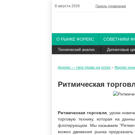
8 августа 2026
Панель управления
О РЫНКЕ ФОРЕКС
СОВЕТНИКИ Ф
Технический анализ
Дилинговые це
форекс — твое право на успех
»
Форекс на
Ритмическая торговл
Ритмическая торговля
, уроки нови
торговую технику, которая на данн
флэтирующем. Мы называем "Ритмично
можно движения рынка предсказать