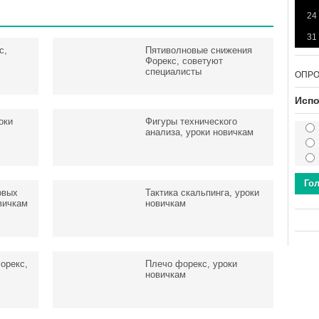
24
31
с,
Пятиволновые снижения
Форекс, советуют
специалисты
ОПР
Испо
оки
Фигуры технического
анализа, уроки новичкам
Го
овых
Тактика скальпинга, уроки
вичкам
новичкам
орекс,
Плечо форекс, уроки
новичкам