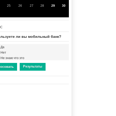
25
26
27
28
29
30
ОС
льзуете ли вы мобильный банк?
Да
Нет
Не знаю что это
Результаты
лосовать