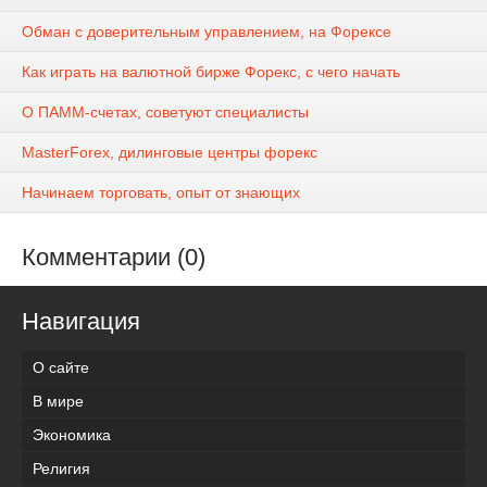
Обман с доверительным управлением, на Форексе
Как играть на валютной бирже Форекс, с чего начать
О ПАММ-счетах, советуют специалисты
MasterForex, дилинговые центры форекс
Начинаем торговать, опыт от знающих
Комментарии (0)
Навигация
О сайте
В мире
Экономика
Религия