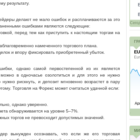
му результату.
ейдеры делают не мало ошибок и расплачиваются за это
Сего
раненными ошибками являются следующие:
овкой, перед тем как приступить к настоящим торгам на
ГР
 заблаговременно намеченного торгового плана.
елок и впору фиксировать приобретенный убыток.
ибки, однако самой первостепенной из их является
 можно в одночасье озолотиться и для этого не нужно
 нужно рискнуть, и депозит мгновенно возрастет в пару
ругому. Торговля на Форекс может считаться удачной если:
льно, однако уверенно.
чета обнаруживается на уровне 5–7%.
.
ежных торгов не превосходит допустимых значений.
МИ
ер вынужден осознавать, что если же его торговая