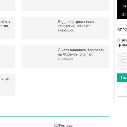
24
31
работы
Виды внутридневных
егии,
стратегий, опыт от
ОПР
знающих
Оцен
грам
С чего начинаем торговать
на Форексе, опыт от
знающих
Го
, опыт