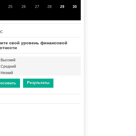
25
26
27
28
29
30
ОС
ите свой уровень финансовой
отности
Высокий
Средний
Низкий
Результаты
лосовать