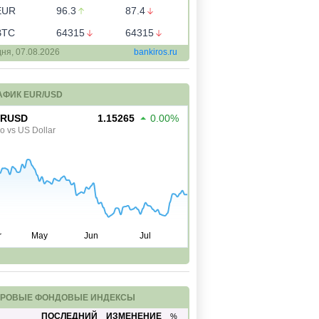
EUR
96.3
87.4
BTC
64315
64315
дня,
07.08.2026
bankiros.ru
АФИК EUR/USD
РОВЫЕ ФОНДОВЫЕ ИНДЕКСЫ
ПОСЛЕДНИЙ
ИЗМЕНЕНИЕ
%