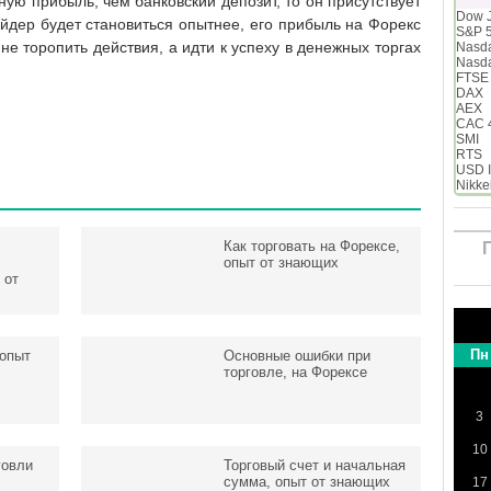
ую прибыль, чем банковский депозит, то он присутствует
Dow 
ейдер будет становиться опытнее, его прибыль на Форекс
S&P 
не торопить действия, а идти к успеху в денежных торгах
Nasd
Nasd
FTSE
DAX
AEX
CAC 
SMI
RTS
USD 
Nikke
Как торговать на Форексе,
опыт от знающих
 от
Пн
 опыт
Основные ошибки при
торговле, на Форексе
3
10
говли
Торговый счет и начальная
сумма, опыт от знающих
17