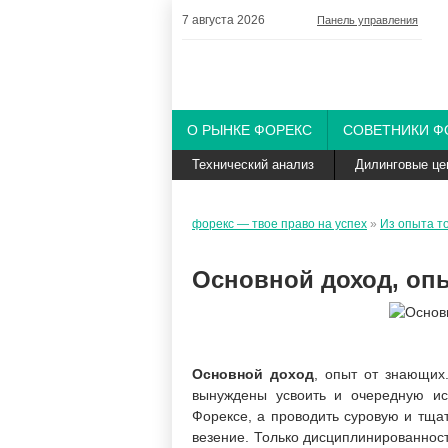
7 августа 2026
Панель управления
О РЫНКЕ ФОРЕКС
СОВЕТНИКИ Ф
Технический анализ
Дилинговые це
форекс — твое право на успех
»
Из опыта т
Основной доход, оп
Основной доход
, опыт от знающих.
вынуждены усвоить и очередную ис
Форексе, а проводить суровую и тща
везение. Только дисциплинированност