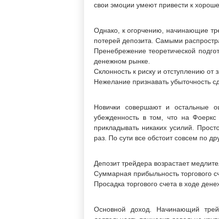
свои эмоции умеют привести к хороше
Однако, к огорчению, начинающие тр
потерей депозита. Самыми распрост
Пренебрежение теоретической подгот
денежном рынке.
Склонность к риску и отступлению от
Нежелание признавать убыточность сд
Новички совершают и остальные ош
убежденность в том, что на Фоеркс
прикладывать никаких усилий. Просто
раз. По сути все обстоит совсем по д
Депозит трейдера возрастает медлите
Суммарная прибыльность торгового с
Просадка торгового счета в ходе ден
Основной доход. Начинающий трейд