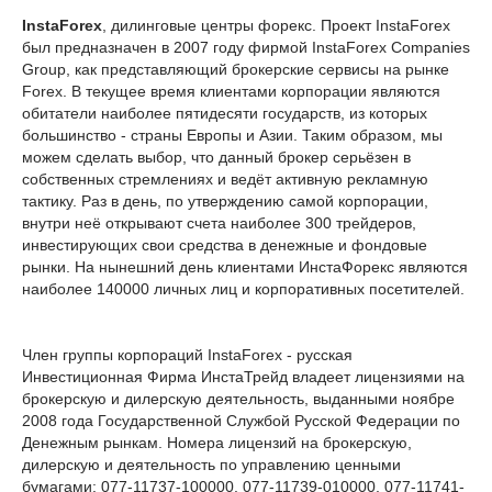
InstaForex
, дилинговые центры форекс. Проект InstaForex
был предназначен в 2007 году фирмой InstaForex Companies
Group, как представляющий брокерские сервисы на рынке
Forex. В текущее время клиентами корпорации являются
обитатели наиболее пятидесяти государств, из которых
большинство - страны Европы и Азии. Таким образом, мы
можем сделать выбор, что данный брокер серьёзен в
собственных стремлениях и ведёт активную рекламную
тактику. Раз в день, по утверждению самой корпорации,
внутри неё открывают счета наиболее 300 трейдеров,
инвестирующих свои средства в денежные и фондовые
рынки. На нынешний день клиентами ИнстаФорекс являются
наиболее 140000 личных лиц и корпоративных посетителей.
Член группы корпораций InstaForex - русская
Инвестиционная Фирма ИнстаТрейд владеет лицензиями на
брокерскую и дилерскую деятельность, выданными ноябре
2008 года Государственной Службой Русской Федерации по
Денежным рынкам. Номера лицензий на брокерскую,
дилерскую и деятельность по управлению ценными
бумагами: 077-11737-100000, 077-11739-010000, 077-11741-