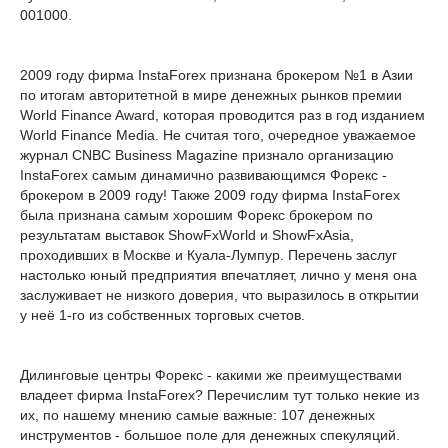
001000.
2009 году фирма InstaForex признана брокером №1 в Азии
по итогам авторитетной в мире денежных рынков премии
World Finance Award, которая проводится раз в год изданием
World Finance Media. Не считая того, очередное уважаемое
журнал CNBC Business Magazine признало организацию
InstaForex самым динамично развивающимся Форекс -
брокером в 2009 году! Также 2009 году фирма InstaForex
была признана самым хорошим Форекс брокером по
результатам выставок ShowFxWorld и ShowFxAsia,
проходивших в Москве и Куала-Лумпур. Перечень заслуг
настолько юный предприятия впечатляет, лично у меня она
заслуживает не низкого доверия, что выразилось в открытии
у неё 1-го из собственных торговых счетов.
Дилинговые центры Форекс - какими же преимуществами
владеет фирма InstaForex? Перечислим тут только некие из
их, по нашему мнению самые важные: 107 денежных
инструментов - большое поле для денежных спекуляций.