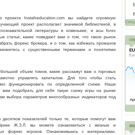
 проекта Instafxeducation.com вы найдете огромную
Сего
учающий проект располагает значимой библиотекой, в
познавательной литературы и новенькие, и асы forex
ые статьи, какие поведают вам о том, что такое рынок
ГР
збрать форекс брокера, и о том, как избежать промахов
акомитесь с существенными терминами и понятиями
большой объем томов, какие расскажут вам о торговых
амотно управлять капиталом. Для того чтобы стать
имо функционировать по определенной схеме. Наши
т вам подобрать для себя такую схему игры на рынке
ам выбора параметров многообразных индикаторов под
.
десятков показателей только те, которые помогут вам
убрике Ж.З.Л. вы можете ознакомиться с жизнью и
МИ
ых форекс игроков. Ознакомившись с материалами,