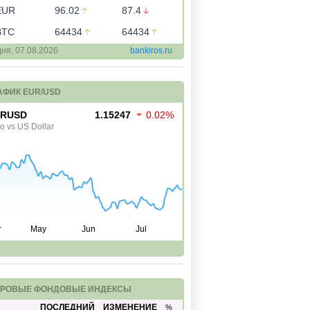
EUR
96.02
87.4
BTC
64434
64434
дня,
07.08.2026
bankiros.ru
АФИК EUR/USD
РОВЫЕ ФОНДОВЫЕ ИНДЕКСЫ
ПОСЛЕДНИЙ
ИЗМЕНЕНИЕ
%