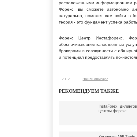
расположенными информационном ресу
Форекс, вы сможете автономно ан
натурально, поможет вам войти в fo
теория - это фундамент успеха работ
Форекс Центр Инстафорекс. Форе
обеспечивающим качественные услуги
брокерами в совокупности с обширной
и потенциал предоставлять по-насто
2 112
Нашли ошибку?
РЕКОМЕНДУЕМ ТАКЖЕ
InstaForex, дилинго
центры форекс
Компания Mill Trade,