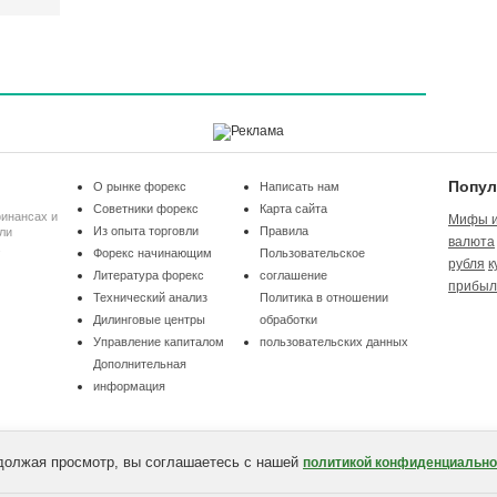
Попул
О рынке форекс
Написать нам
Советники форекс
Карта сайта
финансах и
Мифы и
Из опыта торговли
Правила
ли
валюта
Форекс начинающим
Пользовательское
рубля
к
Литература форекс
соглашение
прибыл
Технический анализ
Политика в отношении
Дилинговые центры
обработки
Управление капиталом
пользовательских данных
Дополнительная
информация
должая просмотр, вы соглашаетесь с нашей
политикой конфиденциально