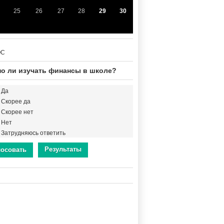
25
26
27
28
29
30
ОС
о ли изучать финансы в школе?
Да
Скорее да
Скорее нет
Нет
Затрудняюсь ответить
Результаты
лосовать