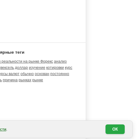
ярные теги
 реальности на рынке Форекс
анализ
вексель
доллар
изучение
котировки
курс
урсы валют
обычно
основан
постоянно
ь
причина
рынках
рынке
.
ОК
сти