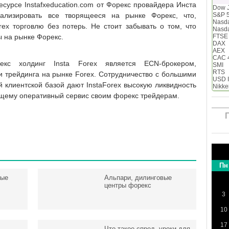
рсе Instafxeducation.com от Форекс провайдера Инста
Dow 
ализировать все творящееся на рынке Форекс, что,
S&P 
Nasd
rex торговлю без потерь. Не стоит забывать о том, что
Nasd
ы на рынке Форекс.
FTSE
DAX
AEX
CAC 
кс холдинг Insta Forex является ECN-брокером,
SMI
RTS
 трейдинга на рынке Forex. Сотрудничество с большими
USD 
 клиентской базой дают InstaForex высокую ликвидность
Nikke
ящему оперативный сервис своим форекс трейдерам.
Пн
вые
Альпари, дилинговые
центры форекс
3
10
17
Что такое спред, уроки для