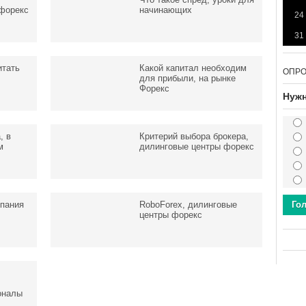
форекс
начинающих
24
31
итать
Какой капитал необходим
ОПР
для прибыли, на рынке
Форекс
Нужн
, в
Критерий выбора брокера,
м
дилинговые центры форекс
мпания
RoboForex, дилинговые
Го
центры форекс
оналы