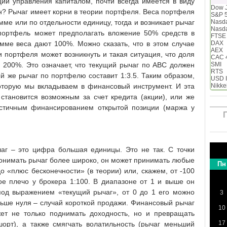
ий управления капиталом, почти всегда имеется в виду
Dow 
н? Рычаг имеет корни в теории портфеля. Веса портфеля
S&P 
ме или по отдельности единицу, тогда и возникает рычаг
Nasd
Nasd
портфель может предполагать вложение 50% средств в
FTSE
ме веса дают 100%. Можно сказать, что в этом случае
DAX
AEX
и портфеля может возникнуть и такая ситуация, что доля
CAC 
– 200%. Это означает, что текущий рычаг по ABC должен
SMI
RTS
ый же рычаг по портфелю составит 1:3.5. Таким образом,
USD 
 которую мы вкладываем в финансовый инструмент. И эта
Nikke
тановится возможным за счет кредита (акции), или же
астичным финансированием открытой позиции (маржа у
аг – это цифра большая единицы. Это не так. С точки
понимать рычаг более широко, он может принимать любые
Пн
о «плюс бесконечности» (в теории) или, скажем, от -100
ное плечо у брокера 1:100. В диапазоне от 1 и выше он
под выражением «текущий рычаг», от 0 до 1 его можно
3
ньше нуля – случай короткой продажи. Финансовый рычаг
10
ет не только поднимать доходность, но и превращать
17
орт), а также смягчать волатильность (рычаг меньший