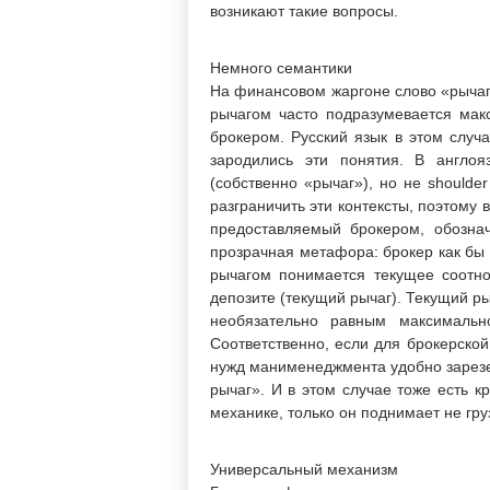
возникают такие вопросы.
Немного семантики
На финансовом жаргоне слово «рычаг»
рычагом часто подразумевается мак
брокером. Русский язык в этом случа
зародились эти понятия. В англоя
(собственно «рычаг»), но не shoulde
разграничить эти контексты, поэтому
предоставляемый брокером, обозна
прозрачная метафора: брокер как бы 
рычагом понимается текущее соотно
депозите (текущий рычаг). Текущий ры
необязательно равным максимально
Соответственно, если для брокерско
нужд манименеджмента удобно зарезе
рычаг». И в этом случае тоже есть 
механике, только он поднимает не гру
Универсальный механизм