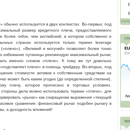
Сего
 обычно используется в двух контекстах. Во-первых, под
симальный размер кредитного плеча, предоставляемого
е более гибок, чем английский, в котором собственно и
ГР
зычных странах используется только термин leverage
r («плечо»). «Великий и могучий» позволяет более тонко
 во избежание путаницы рекомендую максимальный рычаг,
чать именно словом «плечо». К тому же тут довольно
«подставляет плечо» в помощь трейдеру. Во-вторых, под
шение стоимости активов к собственным средствам на
чаг может быть каким угодно (до определенной степени),
му плечу, которое прописано в торговых условиях.
й стороны дела можно использовать термин «плечо», для
рвировать «рычаг» как сокращение выражения «текущий
красивое сравнение: финансовый рычаг подобен рычагу в
.
зы, а доходность вложений!
МИ