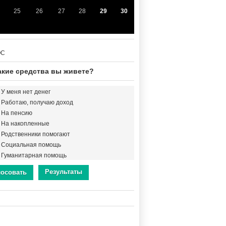
25
26
27
28
29
30
ОС
акие средства вы живете?
У меня нет денег
Работаю, получаю доход
На пенсию
На накопленные
Родственники помогают
Социальная помощь
Гуманитарная помощь
Результаты
лосовать