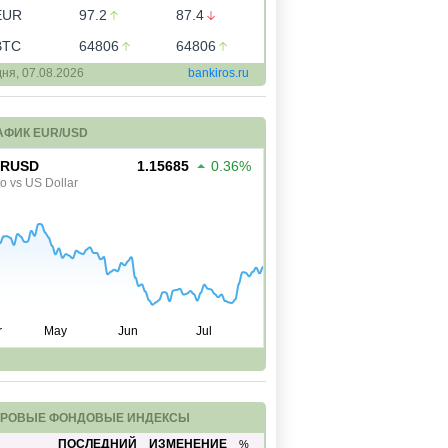
EUR
97.2
87.4
BTC
64806
64806
дня,
07.08.2026
bankiros.ru
АФИК EUR/USD
РОВЫЕ ФОНДОВЫЕ ИНДЕКСЫ
ПОСЛЕДНИЙ
ИЗМЕНЕНИЕ
%