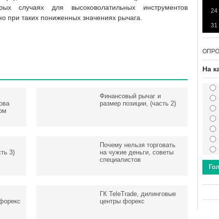
рых случаях для высоковолатильных инструментов
24
о при таких пониженных значениях рычага.
31
ОПР
На к
Финансовый рычаг и
ова
размер позиции, (часть 2)
ом
Почему нельзя торговать
ть 3)
на чужие деньги, советы
специалистов
Го
ГК TeleTrade, дилинговые
форекс
центры форекс