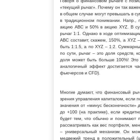
Говоря о финансовом рычаге с позиц
«текущий рычаг». Почему он так важе
в общем случае могут превышать в сум
в традиционном понимании. Напр., 
акцию ABC и 50% в акцию XYZ. В сум
рычаг 1:1. Однако в ходе оптимизаци
ABC составит, скажем, 150%, а XYZ 
быть 1:1.5, а по XYZ – 1:2. Суммарн
по сути, рычаг – это доля средств,
доля может быть больше 100%! Это с
аналогичный эффект достигается ч
фьючерсов и CFD).
Многие думают, что финансовый рыч
зрения управления капиталом, если 
значения от «минус бесконечности» д
до +100 (на практике), если кредит
будет тем, что обычно и понимают 
рассматривать как вес портфеля, ме
– универсальный механизм. Он мож
медвежий тренд в положительный (ш