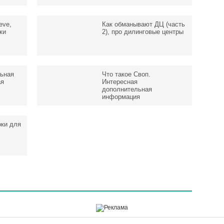
eve,
Как обманывают ДЦ (часть
ки
2), про дилинговые центры
ьная
Что такое Своп.
ая
Интересная
дополнительная
информация
оки для