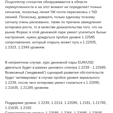
Осциллятор стохастик обнаруживается в области
перекупленности и на этот момент не определяет точных
сигналов, поскольку линия %К почти пересеклась с %D
линией. Поскольку, доверять только единому точному
сигналу очень рискованно, также по причине замедления
котировок роста, то в качестве доказательства того, что на
рынке Форекс в этой денежной паре умеют усилиться бычьи
настроения, нужно дождаться пробоя уровня 1.22585
сопротивления, который открыть может путь к 1.22935,
1.2323, 1.2349 уровням.
В неприятном случае, курс денежной пары EUR/USD
двигаться будет в рамках ценового спектра 1.2239 - 1.22585.
Возможный ('медвежий') сценарий развития обстоятельств
будет 'активирован' в случае пробоя уровня зеркального
1.2239, после чего котировки умеют снизиться к 1.22095,
1.21635, 1.21285 уровням.
Поддержки уровни: 1.2239, 1.2214, 1.22095, 1.2181, 1.21785,
1.21635, 1.2150
Сопротивления уровни: 1.22585, 1.2266, 1.22695, 1.22935,