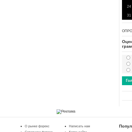
24
31
ОПР
Оцен
грам
Го
Попул
О рынке форекс
Написать нам