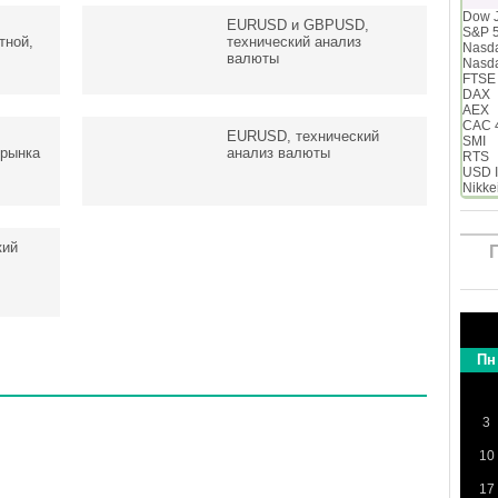
Dow 
EURUSD и GBPUSD,
S&P 
тной,
технический анализ
Nasd
валюты
Nasd
FTSE
DAX
AEX
CAC 
EURUSD, технический
SMI
 рынка
анализ валюты
RTS
USD 
Nikke
кий
Пн
3
10
17