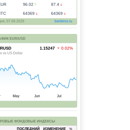
EUR
96.02
87.4
BTC
64369
64369
дня,
07.08.2026
bankiros.ru
АФИК EUR/USD
РОВЫЕ ФОНДОВЫЕ ИНДЕКСЫ
ПОСЛЕДНИЙ
ИЗМЕНЕНИЕ
%