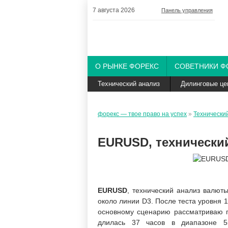
7 августа 2026
Панель управления
О РЫНКЕ ФОРЕКС
СОВЕТНИКИ Ф
Технический анализ
Дилинговые це
форекс — твое право на успех
»
Технически
EURUSD, технически
EURUSD
, технический анализ валют
около линии D3. После теста уровня 1,
основному сценарию рассматриваю па
длилась 37 часов в диапазоне 5