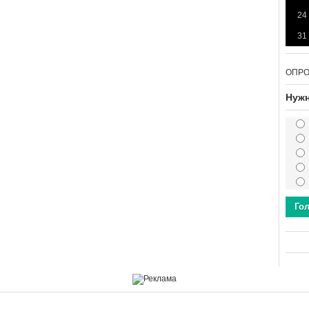
24
31
ОПР
Нужн
Го