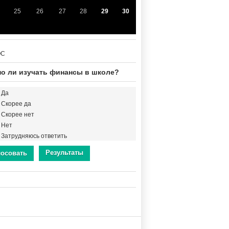
25
26
27
28
29
30
ОС
о ли изучать финансы в школе?
Да
Скорее да
Скорее нет
Нет
Затрудняюсь ответить
Результаты
лосовать