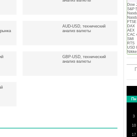
анализ валюты
Dow 
S&P 
Nasd
Nasd
FTSE
AUD-USD, технический
DAX
AEX
 рынка
анализ валюты
CAC 
SMI
RTS
USD 
Nikke
ий
GBP-USD, технический
анализ валюты
ий
Пн
3
10
17