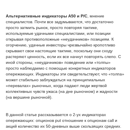
Альтернативные индикаторы A50 и P/C
, мнение
специалистов. Почти все задумываются, что достаточно
просто затмить рынок, просто повторяя тактике,
используемые удачными специалистами, или позиции
открывая противоположные «неудачников» позициям. К
огорчению, удачные инвесторы чрезвычайно кропотливо
скрывают свои настоящие тактике, поскольку они сходу
растеряют ценность, если их все начнут повторять слепо. С
иной стороны, «неудачников» поведение или «толпы»
просто наблюдаемо с помощью конкретных индикаторов
опережающих. Индикаторы эти свидетельствуют, что «толпа»
может стабильно заблуждаться на принципиальных
«перевалах» рыночных, когда падают люди жертвой
коллективных чувств ужаса (на дне рыночном) и жадности
(на вершине рыночной).
В данной статье рассказывается о 2-ух индикаторах
опережающих: опционов put отношение к опционам call и
акций количество их 50-дневных выше скользящих средних.