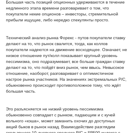
Большая часть позиций опционных удерживаются в течение
недлинного этапа времени разговаривает о том, что
покупатели некие опционов – инвесторы, стремительной
прибыли ищущие, либо нередко спекулянты просто.
Технический анализ рынка Форекс - путов покупатели ставку
делают на то, что рынок свалится, тогда, как коллов
покупатели надеются на движение восходящее. Означает, не
низкое отношение пут/колл показывает крупный уровень
пессимизма, оно подразумевает, все больше граждан ставку
делают на то, что пойдёт вниз рынок, чем ввысь. Невысокое
отношение, наоборот, разговаривает о оптимистичном
настрое рынка участников. На значениях экстремальных P/C,
обыкновенно происходит противоположное тому, что ждёт
большая часть.
Это разъясняется не низкий уровень пессимизма
обыкновенно совпадает с рынком, падающим и с кучей
вольного «кэша», может заманить охочих до доступных
акций быков в рынок назад. Взаимодействие разглядим
скользящего 10-дневного среднего P/С и SP500 индекса с