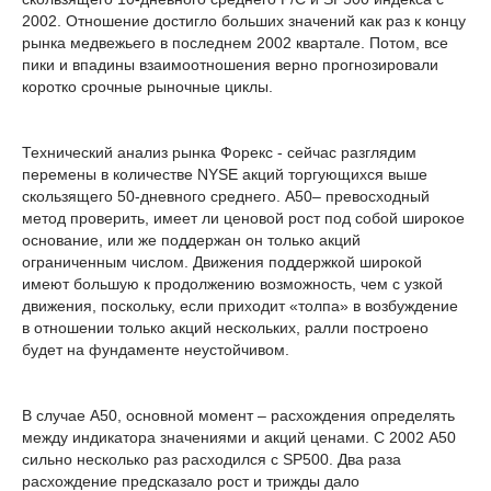
2002. Отношение достигло больших значений как раз к концу
рынка медвежьего в последнем 2002 квартале. Потом, все
пики и впадины взаимоотношения верно прогнозировали
коротко срочные рыночные циклы.
Технический анализ рынка Форекс - сейчас разглядим
перемены в количестве NYSE акций торгующихся выше
скользящего 50-дневного среднего. A50– превосходный
метод проверить, имеет ли ценовой рост под собой широкое
основание, или же поддержан он только акций
ограниченным числом. Движения поддержкой широкой
имеют большую к продолжению возможность, чем с узкой
движения, поскольку, если приходит «толпа» в возбуждение
в отношении только акций нескольких, ралли построено
будет на фундаменте неустойчивом.
В случае A50, основной момент – расхождения определять
между индикатора значениями и акций ценами. С 2002 A50
сильно несколько раз расходился с SP500. Два раза
расхождение предсказало рост и трижды дало