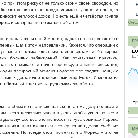
 но при этом рискуют не только своим своей свободой, но
 абсолютно ничего не предпринимают дополнительно, а
риносит неплохой доход. Но есть ещё и четвёртая группа
Форекс и совершенно не жалеет об этом.
Сего
ют и наслышаны о ней многие, однако не все решаются в
ГР
первый шаг в этом направлении. Кажется, что операции с
 тут место только опытным финансистам и банкирам.
ых больших заблуждений. Как показывает практика,
ак их называют и ничего предосудительного здесь нет,
 один прекрасный момент надоело еле сводить концы с
ельный и достаточно прибыльный мир Forex. У многих из
 стабильный и не очень трудоёмкий заработок.
ем не обязательно посвящать себя этому делу целиком и
.
тим всего несколько часов в день, чтобы успешно вести
том деле лучше, достаточно посетить курс-семинар Форекс,
ов начать практиковаться в совершении сделок. Учебные
МИ
ложений. Но всегда стоит помнить, что Форекс – это не