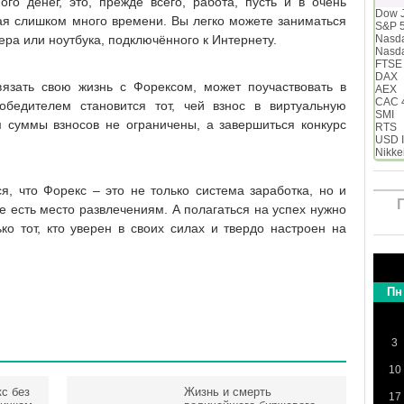
ого денег, это, прежде всего, работа, пусть и в очень
Dow 
я слишком много времени. Вы легко можете заниматься
S&P 
а или ноутбука, подключённого к Интернету.
Nasd
Nasd
FTSE
DAX
язать свою жизнь с Форексом, может поучаствовать в
AEX
CAC 
обедителем становится тот, чей взнос в виртуальную
SMI
 суммы взносов не ограничены, а завершиться конкурс
RTS
USD 
Nikke
я, что Форекс – это не только система заработка, но и
 есть место развлечениям. А полагаться на успех нужно
ко тот, кто уверен в своих силах и твердо настроен на
Пн
3
10
с без
Жизнь и смерть
17