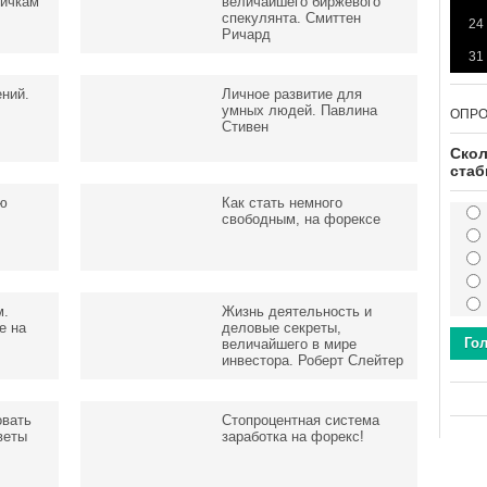
вичкам
величайшего биржевого
спекулянта. Смиттен
24
Ричард
31
ений.
Личное развитие для
умных людей. Павлина
ОПР
Стивен
Скол
стаб
ую
Как стать немного
свободным, на форексе
м.
Жизнь деятельность и
е на
деловые секреты,
Го
величайшего в мире
инвестора. Роберт Слейтер
овать
Стопроцентная система
веты
заработка на форекс!