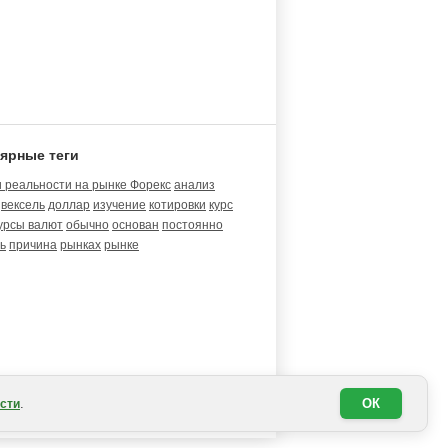
ярные теги
 реальности на рынке Форекс
анализ
вексель
доллар
изучение
котировки
курс
урсы валют
обычно
основан
постоянно
ь
причина
рынках
рынке
.
ОК
сти