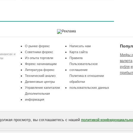
Попул
О рынке форекс
Написать нам
Советники форекс
Карта сайта
финансах и
Мифы и
Из опыта торговли
Правила
ли
валюта
Форекс начинающим
Пользовательское
рубля
к
Литература форекс
соглашение
прибыл
Технический анализ
Политика в отношении
Дилинговые центры
обработки
Управление капиталом
пользовательских данных
Дополнительная
информация
должая просмотр, вы соглашаетесь с нашей
политикой конфиденциально