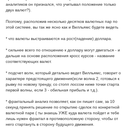
аналитиков он признался, что учитывал положение только
двух валют?).
Поэтому, расположив несколько десятков валютных пар по
этой системе, вы так же ясно как и Вилльямс будете видеть
* что валюты выстраиваются на рост(падение) доллара.
* сильнее всего по отношению к доллару могут двигаться - и
дальше на основе расположения кросс курсов - название
соответствующих валют.
* подсчет волн, который детально ведет Вилльямс, говорит о
характере предстоящего движения(если волна 2, готовься к
рывку по новому тренду, со стопп лоссом ниже точки старта
первой волны, если 3 - обильная прибыль и т.д.).
* фрактальный анализ позволяет, как он пишет сам, за 10
секунд принять решение по открытию сделок по конкретной
валютной паре ( ты знаешь УЖЕ куда валюта пойдет и тебе
лишь нужен фрактал в противоположную сторону, чтобы от
него стартануть в сторону будущего движения.