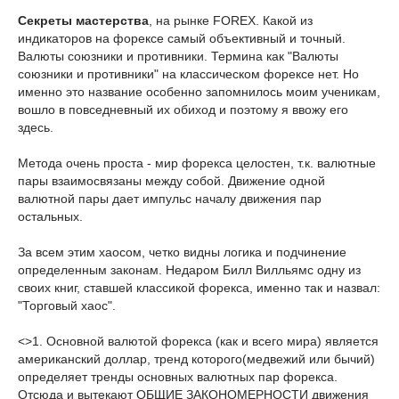
Секреты мастерства
, на рынке FOREX. Какой из
индикаторов на форексе самый объективный и точный.
Валюты союзники и противники. Термина как "Валюты
союзники и противники" на классическом форексе нет. Но
именно это название особенно запомнилось моим ученикам,
вошло в повседневный их обиход и поэтому я ввожу его
здесь.
Метода очень проста - мир форекса целостен, т.к. валютные
пары взаимосвязаны между собой. Движение одной
валютной пары дает импульс началу движения пар
остальных.
За всем этим хаосом, четко видны логика и подчинение
определенным законам. Недаром Билл Вилльямс одну из
своих книг, ставшей классикой форекса, именно так и назвал:
"Торговый хаос".
<>1. Основной валютой форекса (как и всего мира) является
американский доллар, тренд которого(медвежий или бычий)
определяет тренды основных валютных пар форекса.
Отсюда и вытекают ОБЩИЕ ЗАКОНОМЕРНОСТИ движения