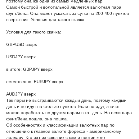
поэтому она же одна из самых медленных пар.
Самой быстрой и волотильной является валютная пара
фунт/йена. Она может ускакать за сутки на 200-400 пунктов
вверх-вниз. Условия для такого скачка:
Условия для такого скачка:
GBPUSD вверх
USDJPY вверх
в итоге: GBPJPY вверх
естественно, EURJPY вверх
AUDJPY вверх
Так пары не выстраиваются каждый день, поэтому каждый
день и не идут на столько пунктов. Если не идут, значит
можно поработать по другим парам в тот день. Но если пара
фунт/йена пошла, она пошла.
Об особенностях и классификации валютных пар по
отношению к главной валюте форекса - американскому
доллару. Кто из них союзник с кем и против кого.