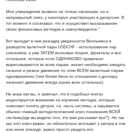
Мое утверждение вызвало не только насмешки, но и
неприкрытый смех, у некоторых участвующих в дискуссии. В
тот момент я осознавал, что я осуществил высказывание
своих финансовых взглядов и самоутвердился."
Вот выходит в чем разгадка уверенности Вилльямса в
развороте валютной пары USDCHF - использование пар
союзников, а уже ЗАТЕМ волновая теория, фракталы и все
остальное, которые если ОДИНАКОВО правильно
вырисовываются ко всем парам, значит необходимо ожидать
сильное и резкое движение по этим ВСЕМ валютным парам
одновременно (тем более йена по отношению к доллару
начинает движение всегда ранее всех остальных).
Не знаю как вы, я замечал, что в подобных книгах
акцентируется внимание на изучение методик, которые
помогают понять детали, т.е. часть системы, а скрывается
обычно главный методологический ключ понимания ВСЕЙ
системы(где вы видели того, кто вам расскажет все?). Но так
как этот ключ важен, он обязательно всплывет у автора в том
или ином эпизоде, важно просто увидеть его.