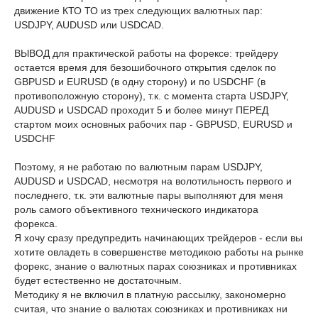
движение КТО ТО из трех следующих валютных пар:
USDJPY, AUDUSD или USDCAD.
ВЫВОД для практической работы на форексе: трейдеру
остается время для безошибочного открытия сделок по
GBPUSD и EURUSD (в одну сторону) и по USDCHF (в
противоположную сторону), т.к. с момента старта USDJPY,
AUDUSD и USDCAD проходит 5 и более минут ПЕРЕД
стартом моих основных рабочих пар - GBPUSD, EURUSD и
USDCHF
Поэтому, я не работаю по валютным парам USDJPY,
AUDUSD и USDCAD, несмотря на волотильность первого и
последнего, т.к. эти валютные пары выполняют для меня
роль самого объективного технического индикатора
форекса.
Я хочу сразу предупредить начинающих трейдеров - если вы
хотите овладеть в совершенстве методикою работы на рынке
форекс, знание о валютных парах союзниках и противниках
будет естественно не достаточным.
Методику я не включил в платную рассылку, закономерно
считая, что знание о валютах союзниках и противниках ни