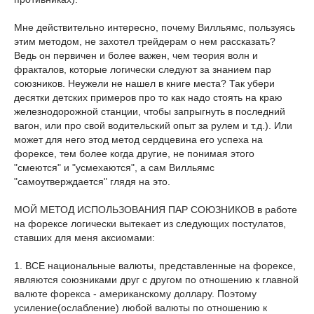
Мне действительно интересно, почему Вилльямс, пользуясь
этим методом, не захотел трейдерам о нем рассказать?
Ведь он первичен и более важен, чем теория волн и
фракталов, которые логически следуют за знанием пар
союзников. Неужели не нашел в книге места? Так убери
десятки детских примеров про то как надо стоять на краю
железнодорожной станции, чтобы запрыгнуть в последний
вагон, или про свой водительский опыт за рулем и т.д.). Или
может для него этод метод сердцевина его успеха на
форексе, тем более когда другие, не понимая этого
"смеются" и "усмехаются", а сам Вилльямс
"самоутверждается" глядя на это.
МОЙ МЕТОД ИСПОЛЬЗОВАНИЯ ПАР СОЮЗНИКОВ в работе
на форексе логически вытекает из следующих постулатов,
ставших для меня аксиомами:
1. ВСЕ национальные валюты, представленные на форексе,
являются союзниками друг с другом по отношению к главной
валюте форекса - американскому доллару. Поэтому
усиление(ослабление) любой валюты по отношению к