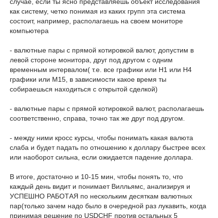
случае, если ты ясно представляешь объект исследования
как систему, четко понимая из каких групп эта система
состоит, например, располагаешь на своем мониторе
компьютера
- валютные пары с прямой котировкой валют, допустим в
левой стороне монитора, друг под другом с одним
временным интервалом( т.е. все графики или H1 или H4
графики или M15, в зависимости какое время ты
собираешься находиться с открытой сделкой)
- валютные пары с прямой котировкой валют, располагаешь
соответственно, справа, точно так же друг под другом.
- между ними кросс курсы, чтобы понимать какая валюта
слаба и будет падать по отношению к доллару быстрее всех
или наоборот сильна, если ожидается падение доллара.
В итоге, достаточно и 10-15 мин, чтобы понять то, что
каждый день видит и понимает Вилльямс, анализируя и
УСПЕШНО РАБОТАЯ по нескольким десяткам валютных
пар(только зачем надо было в очередной раз лукавить, когда
принимая решение по USDCHF против остальных 5