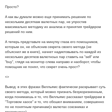
Просто?
А как вы думали можно еще принимать решение по
нескольким десяткам валютных пар, не упростив
максимально методику их анализа и принятия трейдером
решений по ним.
А теперь представьте на минутку глаза его помощников,
которым он, не объяснив секрета своего метода (не
объяснил же в книге), начнет надиктовывать по каждой из
нескольких десятков валютноых пар ставить на "sell" или
"buy", глядя на монитор слева направо и наоборот, чтобы
помощник не понял, что секрет очень прост?
<>
Вывод: в этих фразах Вилльямс фактически раскрывает суть
своего метода, который можно признать безукоризненным,
когда понимаешь и то, что Вилльямс рассказал трейдерам в
"Торговом хаосе" и то, что обошел вниманием, совершенно
по не понятным причинам(о валютах союзниках и
противниках).