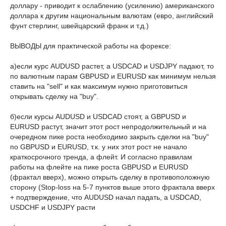
доллару - приводит к ослаблению (усилению) американского
доллара к другим национальным валютам (евро, английский
фунт стерлинг, швейцарский франк и т.д.)
ВЫВОДЫ для практической работы на форексе:
а)если курс AUDUSD растет, а USDCAD и USDJPY падают, то
по валютным парам GBPUSD и EURUSD как минимум нельзя
ставить на "sell" и как максимум нужно приготовиться
открывать сделку на "buy".
б)если курсы AUDUSD и USDCAD стоят, а GBPUSD и
EURUSD растут, значит этот рост непродолжительный и на
очередном пике роста необходимо закрыть сделки на "buy"
по GBPUSD и EURUSD, т.к. у них этот рост не начало
краткосрочного тренда, а флейт. И согласно правилам
работы на флейте на пике роста GBPUSD и EURUSD
(фрактал вверх), можно открыть сделку в противоположную
сторону (Stop-loss на 5-7 пунктов выше этого фрактала вверх
+ подтверждение, что AUDUSD начал падать, а USDCAD,
USDCHF и USDJPY расти