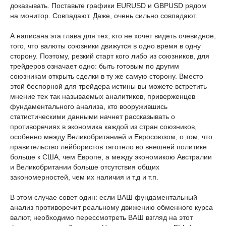
доказывать. Поставьте графики EURUSD и GBPUSD рядом
на монитор. Совпадают. Даже, очень сильно совпадают.
А написана эта глава для тех, кто не хочет видеть очевидное,
того, что валюты союзники движутся в одно время в одну
сторону. Поэтому, резкий старт кого либо из союзников, для
трейдеров означает одно: быть готовым по другим
союзникам открыть сделки в ту же самую сторону. Вместо
этой беспорной для трейдера истины вы можете встретить
мнение тех так называемых аналитиков, приверженцев
фундаментального анализа, кто вооружившись
статистическими данными начнет рассказывать о
противоречиях в экономика каждой из стран союзников,
особенно между Великобританией и Евросоюзом, о том, что
правительство лейбористов тяготело во внешней политике
больше к США, чем Европе, а между экономикою Австралии
и Великобритании больше отсутствия общих
закономерностей, чем их наличия и т.д и т.п.
В этом случае совет один: если ВАШ фундаментальный
анализ противоречит реальному движению обменного курса
валют, необходимо перессмотреть ВАШ взгляд на этот