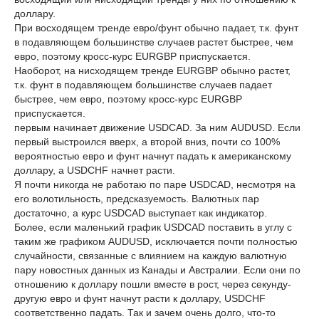
доллару.
При восходящем тренде евро/фунт обычно падает, т.к. фунт
в подавляющем большинстве случаев растет быстрее, чем
евро, поэтому кросс-курс EURGBP приспускается.
Наоборот, на нисходящем тренде EURGBP обычно растет,
т.к. фунт в подавляющем большинстве случаев падает
быстрее, чем евро, поэтому кросс-курс EURGBP
приспускается.
первым начинает движение USDCAD. За ним AUDUSD. Если
первый выстроился вверх, а второй вниз, почти со 100%
вероятностью евро и фунт начнут падать к американскому
доллару, а USDCHF начнет расти.
Я почти никогда не работаю по паре USDCAD, несмотря на
его волотильность, предсказуемость. Валютных пар
достаточно, а курс USDCAD выступает как индикатор.
Более, если маленький график USDCAD поставить в углу с
таким же графиком AUDUSD, исключается почти полностью
случайности, связанные с влиянием на каждую валютную
пару новостных данных из Канады и Австралии. Если они по
отношению к доллару пошли вместе в рост, через секунду-
другую евро и фунт начнут расти к доллару, USDCHF
соответственно падать. Так и зачем очень долго, что-то