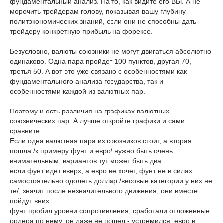
фундаментальный анализ. На то, как видите его ВЫ. А не
морочить трейдерам голову, показывая вашу глубину
политэкономических знаний, если они не способны дать
трейдеру конкретную прибыль на форексе.
Безусловно, валюты союзники не могут двигаться абсолютно
одинаково. Одна пара пройдет 100 пунктов, другая 70,
третья 50. А вот это уже связано с особенностями как
фундаментального анализа государства, так и
особенностями каждой из валютных пар.
Поэтому и есть различия на графиках валютных
союзнических пар. А лучше откройте графики и сами
сравните.
Если одна валютная пара из союзников стоит, а вторая
пошла /к примеру фунт и евро/ нужно быть очень
внимательным, вариантов тут может быть два:
если фунт идет вверх, а евро не хочет, фунт не в силах
самостоятельно одолеть доллар /весовые категории у них не
те/, значит после незначительного движения, они вместе
пойдут вниз.
фунт пробил уровни сопротивления, сработали отложенные
ордера по нему, он даже не пошел - устремился, евро в