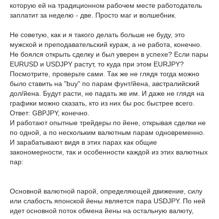
которую ей на традиционном рабочем месте работодатель
заплатит за неделю - две. Просто маг и волшебник.
Не советую, как и я такого делать больше не буду, это
мужской и преподавательский кураж, а не работа, конечно.
Не боялся открыть сделку и был уверен в успехе? Если пары
EURUSD и USDJPY растут, то куда при этом EURJPY?
Посмотрите, проверьте сами. Так же не глядя тогда можно
было ставить на "buy" по парам фунт/йена, австралийский
дол/йена. Будут расти, не падать же им. И даже не глядя на
графики можно сказать, кто из них бы рос быстрее всего.
Ответ: GBPJPY, конечно.
И работают опытные трейдеры по йене, открывая сделки не
по одной, а по нескольким валютным парам одновременно.
И зарабатывают видя в этих парах как общие
закономерности, так и особенности каждой из этих валютных
пар:
Основной валютной парой, определяющей движение, силу
или слабость японской йены является пара USDJPY. По ней
идет основной поток обмена йены на остальную валюту,