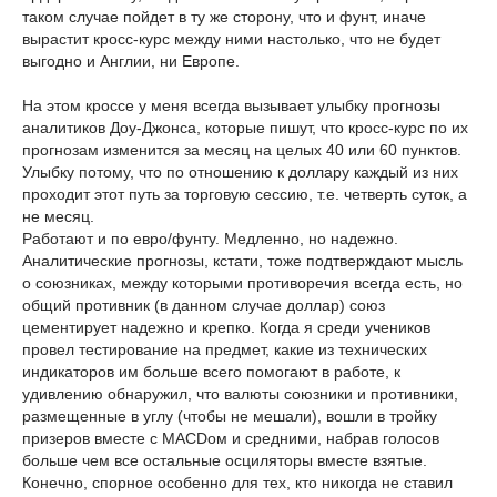
таком случае пойдет в ту же сторону, что и фунт, иначе
вырастит кросс-курс между ними настолько, что не будет
выгодно и Англии, ни Европе.
На этом кроссе у меня всегда вызывает улыбку прогнозы
аналитиков Доу-Джонса, которые пишут, что кросс-курс по их
прогнозам изменится за месяц на целых 40 или 60 пунктов.
Улыбку потому, что по отношению к доллару каждый из них
проходит этот путь за торговую сессию, т.е. четверть суток, а
не месяц.
Работают и по евро/фунту. Медленно, но надежно.
Аналитические прогнозы, кстати, тоже подтверждают мысль
о союзниках, между которыми противоречия всегда есть, но
общий противник (в данном случае доллар) союз
цементирует надежно и крепко. Когда я среди учеников
провел тестирование на предмет, какие из технических
индикаторов им больше всего помогают в работе, к
удивлению обнаружил, что валюты союзники и противники,
размещенные в углу (чтобы не мешали), вошли в тройку
призеров вместе с MACDом и средними, набрав голосов
больше чем все остальные осциляторы вместе взятые.
Конечно, спорное особенно для тех, кто никогда не ставил