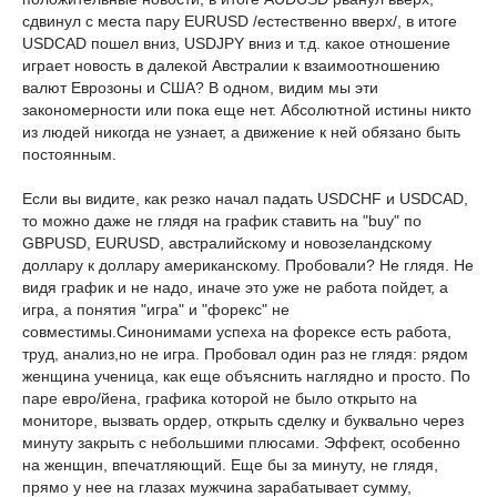
сдвинул с места пару EURUSD /естественно вверх/, в итоге
USDCAD пошел вниз, USDJPY вниз и т.д. какое отношение
играет новость в далекой Австралии к взаимоотношению
валют Еврозоны и США? В одном, видим мы эти
закономерности или пока еще нет. Абсолютной истины никто
из людей никогда не узнает, а движение к ней обязано быть
постоянным.
Если вы видите, как резко начал падать USDCHF и USDCAD,
то можно даже не глядя на график ставить на "buy" по
GBPUSD, EURUSD, австралийскому и новозеландскому
доллару к доллару американскому. Пробовали? Не глядя. Не
видя график и не надо, иначе это уже не работа пойдет, а
игра, а понятия "игра" и "форекс" не
совместимы.Синонимами успеха на форексе есть работа,
труд, анализ,но не игра. Пробовал один раз не глядя: рядом
женщина ученица, как еще объяснить наглядно и просто. По
паре евро/йена, графика которой не было открыто на
мониторе, вызвать ордер, открыть сделку и буквально через
минуту закрыть с небольшими плюсами. Эффект, особенно
на женщин, впечатляющий. Еще бы за минуту, не глядя,
прямо у нее на глазах мужчина зарабатывает сумму,