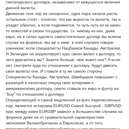
сингапурского доллара, независимо от кажущегося величия
данной валюты.
Движение этих пар не синхронно, одна пара начала расти,
остальные стоят - понятно, что как выросла та валюта, так и
упадет обратно, а если поднимется, то чуть-чуть из за каких-
то новостей в своем государстве, т.к. никому из них, даже
евро, не в силах одолеть самостоятельно доллар /во всяком
случае на форексе, мы же о нем/. в этих случаях говорю
ученикам: если специалисты Нацбанков Канады, Австралии,
Н.Зеландии не корректируют курс своих валют к доллару, то
чего дергаетесь вы? Знаете больше, чем знают они? А если
нет, смотрите куда по отношению к доллару, будут двигать
свои валюты они. И ставьте в ту же самую сторону.
Специалисты Канады, Австралии, Швейцарии повышают с
разницей в несколько секунд свои котировки к
американскому доллару, смело ставьте по евро и фунту на
"buy" по отношению к доллару.
Определяющей и самой медленной из всех перечисленных
пар, является котировка EURUSD.Самой быстрой - GBPUSD.
курс между ними EURGBP зависит в большинстве случаев на
форексе даже не от сравнительной характеристики
экономики Великобритании и Евросоюза, а от того,
восходящий или нисходящий тренды у них по отношению к