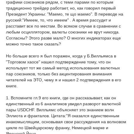
графики союзников рядом, с теми парами по которым
традиционно трейдер работает, но, как говорил первый
Президент Украины: "Маемо, те що маемо". В переводе на
русский:"Имеем, то, что имеем" . А время рассудит и
расставит все по местам. Во всяком случае в сравнении с
любым осциллятором, валюты союзники не врут никогда.
Согласны? Этого разве мало? О многих индикаторах еще
можно точно такое сказать?
Но больше всего я был поражен, когда у Б.Вилльямса в
"Торговом хаосе" нашел подтверждение тому, что он
использует тот же самый метод использования валютных
пар союзников, только без акцентирования внимания
читателей на ЭТО, чему я и нашел 2 подтверждения в его
книге.
1. Вспомните гл.9 его книги, где он рассказывает, как он
единственный из 6 аналитиков увидел разворот валютной
пары USDCHF. Вилльямс объясняет это знанием волн
Эллиота и фракталов. Цитата:"Я оказался единственным
инакомыслящим, основывая свои рассуждения на волновом
цикле по Швейцарскому франку, Немецкой марке и
Японской Йене.