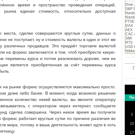
елённое время и пространство проведения операций,
Dow 
S&P 
в рынка единая стоимость, относительно доступная
Nasd
Nasd
FTSE
DAX
AEX
 места, сделки совершаются круглые сутки, данных о
CAC 
SMI
и не поступает, ну и стоимость валюты в один и этот же
RTS
у различных продавцов. Это придаёт торговле валютой
USD 
Nikke
и на форекс заключается в том, чтоб приобрести какую-
ам перемены курса и потом реализовать дороже, чем ее
ации является приобретенная за счёт перемены курса
быль.
и на рынке форекс осуществляются максимально просто.
ском доме либо банке. В момент, когда возникло решение
Пн
енное количество некий валюты, вы звоните оператору
вязываетесь с оператором через интернет, сообщаете
унд сделка совершена. Через некое время вы получите
3
 форекс работает круглые сутки по причине различия во
10
тв мира, потому и ваша деятельность может идти в хоть
пятницу.
17