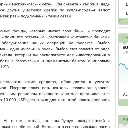
рных межбанковских сетей. Вы скажете - как же я, ведь
Все другие участники сделок по купле-продаже валют
е как раз и подключены к таким сетям.
Сего
зные фонды, которые имеют свои банки и проводят
я и почти все остальные - заключаем контракта с банками
ГР
 обслуживания наших операций на форексе. Выбор
ма - одна из важных задач. Выбор этот зависит от ряда
питала, которым вы располагаете для инвестирования в
аботы с безотказным и знаменитым банком с мировым
 USD.
асполагать такие средства, обращаются к услугам
мов. Посреди таких есть конторы различного уровня,
именьшим размерам исходного капитала предъявляются
о 10 000 USD достаточна для того, чтоб начать операции
.
МИ
 Не в том смысле, что там бушует разгул стихий и
от рынок внебиржевой. Биржа - это свод серьезных правил