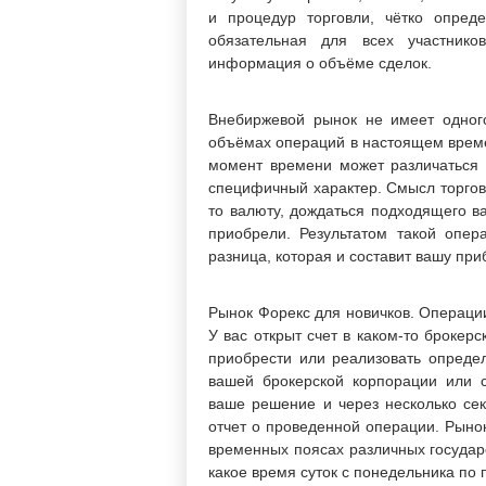
и процедур торговли, чётко опред
обязательная для всех участнико
информация о объёме сделок.
Внебиржевой рынок не имеет одного
объёмах операций в настоящем времен
момент времени может различаться 
специфичный характер. Смысл торговл
то валюту, дождаться подходящего в
приобрели. Результатом такой опер
разница, которая и составит вашу при
Рынок Форекс для новичков. Операци
У вас открыт счет в каком-то брокер
приобрести или реализовать определ
вашей брокерской корпорации или с
ваше решение и через несколько сек
отчет о проведенной операции. Рынок
временных поясах различных государс
какое время суток с понедельника по 