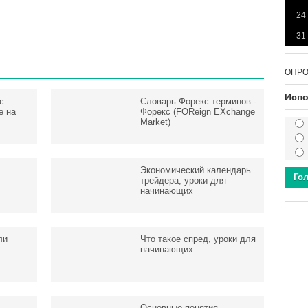
24
31
ОПР
Испо
с
Словарь Форекс терминов -
е на
Форекс (FOReign EXchange
Market)
Экономический календарь
Го
трейдера, уроки для
начинающих
ли
Что такое спред, уроки для
начинающих
Основные понятия