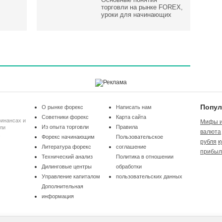
торговли на рынке FOREX,
уроки для начинающих
Попул
О рынке форекс
Написать нам
Советники форекс
Карта сайта
финансах и
Мифы и
Из опыта торговли
Правила
ли
валюта
Форекс начинающим
Пользовательское
рубля
к
Литература форекс
соглашение
прибыл
Технический анализ
Политика в отношении
Дилинговые центры
обработки
Управление капиталом
пользовательских данных
Дополнительная
информация