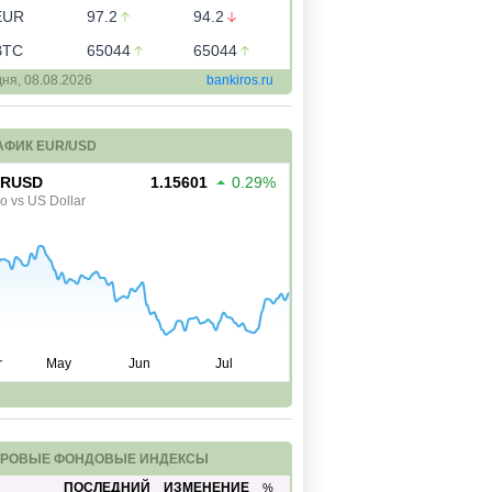
EUR
97.2
94.2
BTC
65044
65044
дня,
08.08.2026
bankiros.ru
АФИК EUR/USD
РОВЫЕ ФОНДОВЫЕ ИНДЕКСЫ
ПОСЛЕДНИЙ
ИЗМЕНЕНИЕ
%