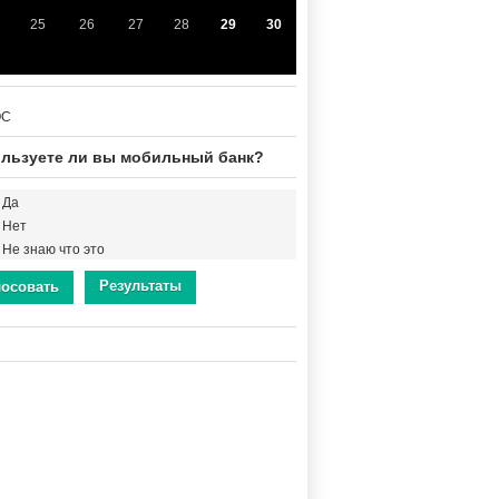
25
26
27
28
29
30
ОС
льзуете ли вы мобильный банк?
Да
Нет
Не знаю что это
Результаты
лосовать