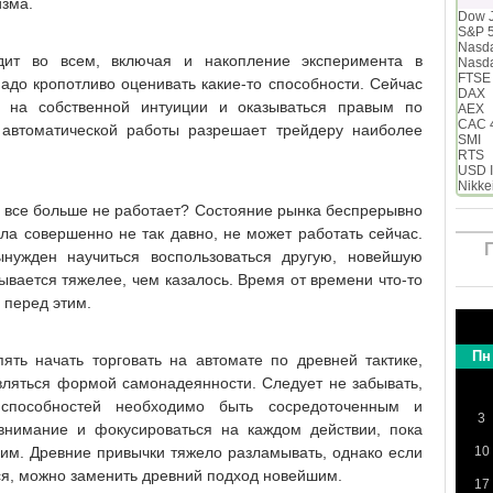
изма.
Dow 
S&P 
Nasd
дит во всем, включая и накопление эксперимента в
Nasd
FTSE
адо кропотливо оценивать какие-то способности. Сейчас
DAX
ь на собственной интуиции и оказываться правым по
AEX
CAC 
 автоматической работы разрешает трейдеру наиболее
SMI
RTS
USD 
Nikke
зм все больше не работает? Состояние рынка беспрерывно
ала совершенно не так давно, не может работать сейчас.
ынужден научиться воспользоваться другую, новейшую
азывается тяжелее, чем казалось. Время от времени что-то
 перед этим.
Пн
ть начать торговать на автомате по древней тактике,
являться формой самонадеянности. Следует не забывать,
способностей необходимо быть сосредоточенным и
3
внимание и фокусироваться на каждом действии, пока
им. Древние привычки тяжело разламывать, однако если
10
ся, можно заменить древний подход новейшим.
17