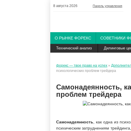
8 августа 2026
Панель управления
О РЫНКЕ ФОРЕКС
СОВЕТНИКИ Ф
Технический анализ
Дилинговые це
форекс — твое право на успех
»
Дополните
психологических проблем трейдера
Самонадеянность, ка
проблем трейдера
Самонадеянность
, как одна из пси
психическим затруднениям трейдинга,