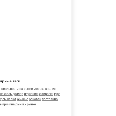
ярные теги
 реальности на рынке Форекс
анализ
вексель
доллар
изучение
котировки
курс
урсы валют
обычно
основан
постоянно
ь
причина
рынках
рынке