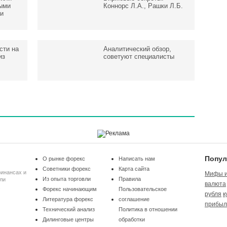
ыми
Коннорс Л.А., Рашки Л.Б.
и
сти на
Аналитический обзор,
из
советуют специалисты
Попул
О рынке форекс
Написать нам
Советники форекс
Карта сайта
финансах и
Мифы и
Из опыта торговли
Правила
ли
валюта
Форекс начинающим
Пользовательское
рубля
к
Литература форекс
соглашение
прибыл
Технический анализ
Политика в отношении
Дилинговые центры
обработки