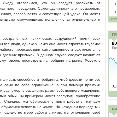
. Сходу оговоримся, что он следует различать от
кватного поведения. Самонадеянности это чрезмерная,
 силах, способностях и сопутствующей удаче. Он может
дивидуума окружающими, появлению затруднительных и
Сего
ГР
ространённых психических затруднений почти всех
ы все люди, однако у неких она может отражать глубокие
учайного происшествия самонадеянности заключается в
 древних привычек. В данном случае следует научиться
ому говоря, посмотреть на трейдинг на рынке Форекс с
тачивать способности трейдинга, чтоб довести почти все
е само по себе ограниченно, а при помощи практики
ч и равномерно расширить рамки собственного мышления.
.
амым обычным примером может послужить приобретение
. Сначала, мы обучаемся с ними работать, изучаем
обучаемся печатать на компе. На исходном периоде мы
МИ
и, однако по мере работы с ними, мы оттачиваем своё