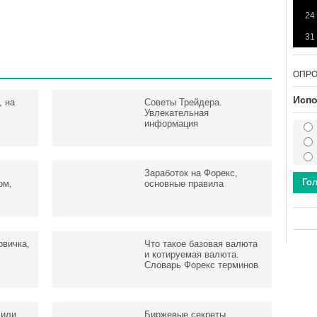
24
31
ОПР
Испо
, на
Советы Трейдера.
Увлекательная
информация
Заработок на Форекс,
Го
ом,
основные правила
вичка,
Что такое базовая валюта
и котируемая валюта.
Словарь Форекс терминов
 или
Биржевые секреты.