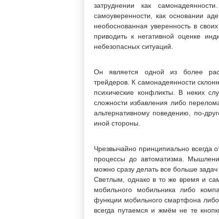
затруднении как самонадеянности
самоуверенности, как основании аде
необоснованная уверенность в своих
приводить к негативной оценке ин
небезопасных ситуаций.
Он является одной из более расп
трейдеров. К самонадеянности склонн
психические конфликты. В неких сл
сложности избавления либо перелома
альтернативному поведению, по-друг
иной стороны.
Чрезвычайно принципиально всегда от
процессы до автоматизма. Мышлени
можно сразу делать все больше зада
Светлым, однако в то же время и с
мобильного мобильника либо компа
функции мобильного смартфона либо 
всегда путаемся и жмём не те кнопк