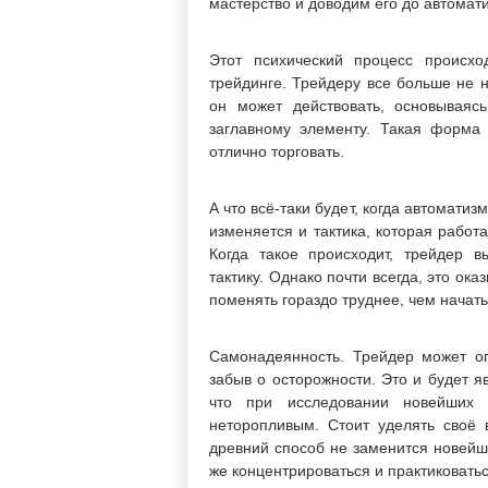
мастерство и доводим его до автомат
Этот психический процесс происхо
трейдинге. Трейдеру все больше не н
он может действовать, основываяс
заглавному элементу. Такая форма
отлично торговать.
А что всё-таки будет, когда автомати
изменяется и тактика, которая работ
Когда такое происходит, трейдер в
тактику. Однако почти всегда, это ок
поменять гораздо труднее, чем начать
Самонадеянность. Трейдер может опя
забыв о осторожности. Это и будет 
что при исследовании новейших 
неторопливым. Стоит уделять своё 
древний способ не заменится новейш
же концентрироваться и практиковать