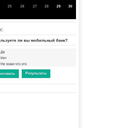
25
26
27
28
29
30
ОС
льзуете ли вы мобильный банк?
Да
Нет
Не знаю что это
Результаты
лосовать