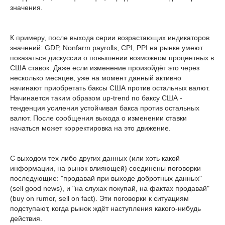
значения.
К примеру, после выхода серии возрастающих индикаторов
значений: GDP, Nonfarm payrolls, CPI, PPI на рынке умеют
показаться дискуссии о повышении возможном процентных в
США ставок. Даже если изменение произойдёт это через
несколько месяцев, уже на момент данный активно
начинают приобретать баксы США против остальных валют.
Начинается таким образом up-trend по баксу США -
тенденция усиления устойчивая бакса против остальных
валют. После сообщения выхода о изменении ставки
начаться может корректировка на это движение.
С выходом тех либо других данных (или хоть какой
информации, на рынок влияющей) соединены поговорки
последующие: "продавай при выходе добротных данных"
(sell good news), и "на слухах покупай, на фактах продавай"
(buy on rumor, sell on fact). Эти поговорки к ситуациям
подступают, когда рынок ждёт наступления какого-нибудь
действия.