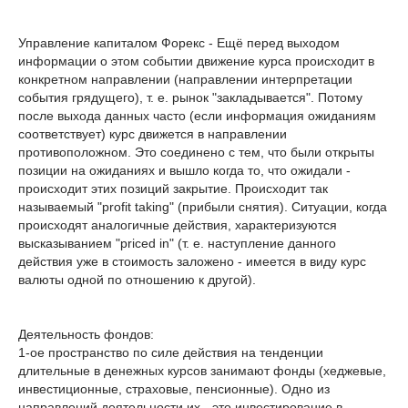
Управление капиталом Форекс - Ещё перед выходом
информации о этом событии движение курса происходит в
конкретном направлении (направлении интерпретации
события грядущего), т. е. рынок "закладывается". Потому
после выхода данных часто (если информация ожиданиям
соответствует) курс движется в направлении
противоположном. Это соединено с тем, что были открыты
позиции на ожиданиях и вышло когда то, что ожидали -
происходит этих позиций закрытие. Происходит так
называемый "profit taking" (прибыли снятия). Ситуации, когда
происходят аналогичные действия, характеризуются
высказыванием "priced in" (т. е. наступление данного
действия уже в стоимость заложено - имеется в виду курс
валюты одной по отношению к другой).
Деятельность фондов:
1-ое пространство по силе действия на тенденции
длительные в денежных курсов занимают фонды (хеджевые,
инвестиционные, страховые, пенсионные). Одно из
направлений деятельности их - это инвестирование в