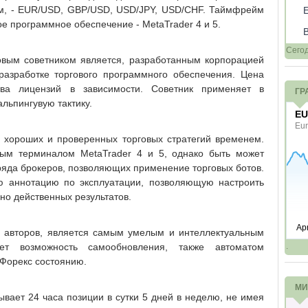
ом, - EUR/USD, GBP/USD, USD/JPY, USD/CHF. Таймфрейм
ое программное обеспечение - MetaTrader 4 и 5.
Сего
говым советником является, разработанным корпорацией
разработке торгового программного обеспечения. Цена
тва лицензий в зависимости. Советник применяет в
ГР
льпингувую тактику.
 хороших и проверенных торговых стратегий временем.
вым терминалом MetaTrader 4 и 5, однако быть может
ряда брокеров, позволяющих применение торговых ботов.
ю аннотацию по эксплуатации, позволяющую настроить
но действенных результатов.
ам авторов, является самым умелым и интеллектуальным
еет возможность самообновления, также автоматом
.
 Форекс состоянию.
МИ
рывает 24 часа позиции в сутки 5 дней в неделю, не имея