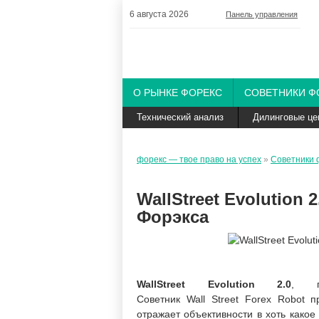
6 августа 2026
Панель управления
О РЫНКЕ ФОРЕКС
СОВЕТНИКИ Ф
Технический анализ
Дилинговые це
форекс — твое право на успех
»
Советники 
WallStreet Evolution
Форэкса
WallStreet Evolution 2.0
, п
Советник Wall Street Forex Robot 
отражает объективности в хоть како