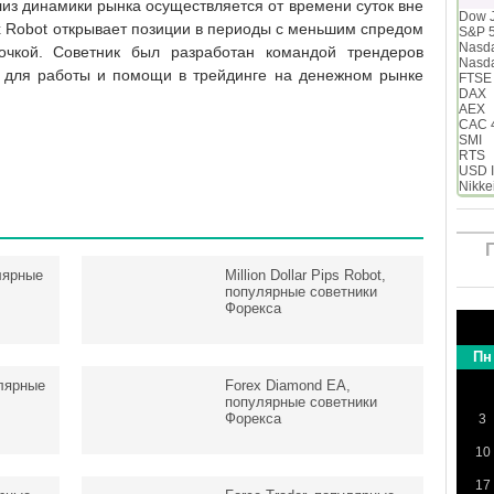
из динамики рынка осуществляется от времени суток вне
Dow 
ex Robot открывает позиции в периоды с меньшим спредом
S&P 
Nasd
очкой. Советник был разработан командой трендеров
Nasd
 для работы и помощи в трейдинге на денежном рынке
FTSE
DAX
AEX
CAC 
SMI
RTS
USD 
Nikke
лярные
Million Dollar Pips Robot,
популярные советники
Форекса
Пн
улярные
Forex Diamond EA,
популярные советники
Форекса
3
10
17