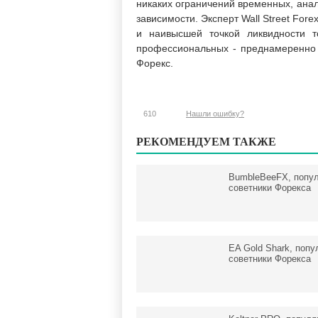
никаких ограничений временных, анал
зависимости. Эксперт Wall Street For
и наивысшей точкой ликвидности т
профессиональных - преднамеренно
Форекс.
610
Нашли ошибку?
РЕКОМЕНДУЕМ ТАКЖЕ
BumbleBeeFX, попу
советники Форекса
EA Gold Shark, поп
советники Форекса