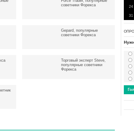
ярные
Force Trader, популярные
советники Форекса
24
31
Gepard, популярные
ОПР
советники Форекса
Нужн
кса
Торговый эксперт Steve,
популярные советники
Форекса
Го
ветник