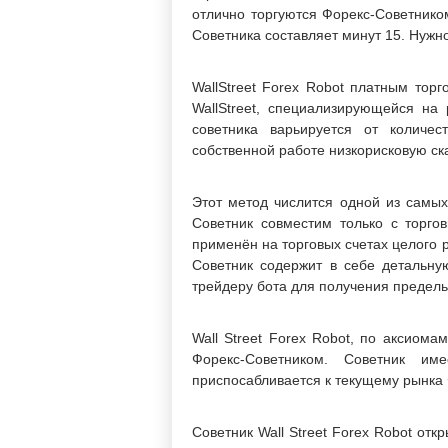
отлично торгуются Форекс-Советник
Советника составляет минут 15. Нужн
WallStreet Forex Robot платным тор
WallStreet, специализирующейся на 
советника варьируется от количес
собственной работе низкорисковую ска
Этот метод числится одной из самых
Советник совместим только с торго
применён на торговых счетах целого 
Советник содержит в себе детальну
трейдеру бота для получения предель
Wall Street Forex Robot, по аксиом
Форекс-Советником. Советник им
приспосабливается к текущему рынка
Советник Wall Street Forex Robot отк