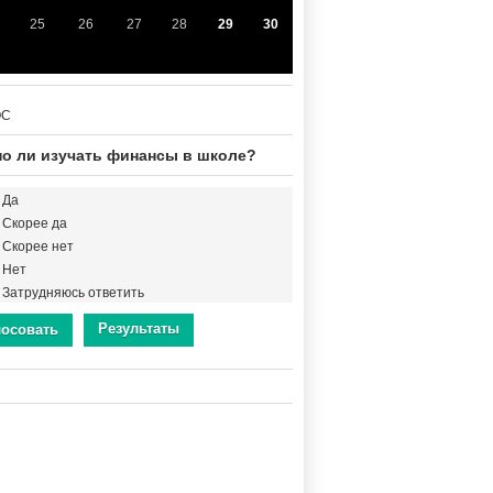
25
26
27
28
29
30
ОС
о ли изучать финансы в школе?
Да
Скорее да
Скорее нет
Нет
Затрудняюсь ответить
Результаты
лосовать