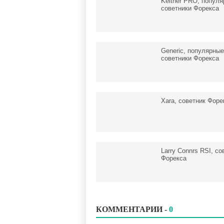
Keltner PRO, попул
советники Форекса
Generic, популярные
советники Форекса
Xara, советник Форе
Larry Connrs RSI, со
Форекса
КОММЕНТАРИИ -
0