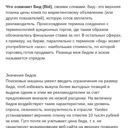
Что означает Бид (Bid)
, своими словами. Бид– это верхняя
планка цены клика по маркетинговому объявлению (или
других показателей), которую готов заплатить
рекламодатель. Происхождение термина соединено с
терминологией аукционных торгов, где таким образом
обозначалась финальная ставка за лот. В остальных сферах,
к примеру, на бирже, параллельно с термином «бид» может
употребляться «аск»– наибольшая стоимость, по которой
торговец готов продавать. Разница меж бидом и аском
называется спредом.
Значения бидов
Поисковые машины умеют вводить ограничения на размер
бида, чтоб избежать выкупа более выгодных позиций в
выдаче одним и этим же рекламодателем за счет
предложения вначале не низкой расценки. На величину
бидов воздействуют такие характеристики, как уровень
спроса, сезонность, конгруэнтность в отрасли. Yandex
устанавливает верхнюю планку на отметке 10 тысяч рублей
за клик. Гугл почти не учитывает цена бида, т. к. не
гарантирует возникновение веб-сайта на верхних позициях