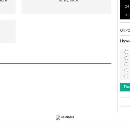
ексе
А. Куликов
24
31
,
ОПР
Нужн
Го