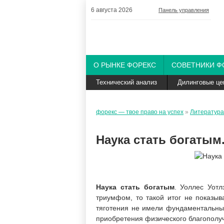
6 августа 2026
Панель управления
О РЫНКЕ ФОРЕКС
СОВЕТНИКИ Ф
Технический анализ
Дилинговые це
форекс — твое право на успех
»
Литература
Наука стать богатым.
Наука стать богатым
. Уоллес Уотл
триумфом, то такой итог не показыв
тяготения не имели фундаментальны
приобретения физического благополу