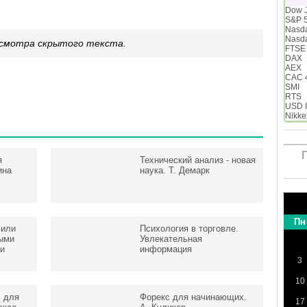
Dow 
S&P 
Nasd
Nasd
росмотра скрытого текста.
FTSE
DAX
AEX
CAC 
SMI
RTS
USD 
Nikke
я
Технический анализ - новая
ина
наука. Т. Демарк
Пн
 или
Психология в торговле.
ыми
Увлекательная
и
информация
3
10
 для
Форекс для начинающих.
17