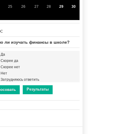
25
26
27
28
29
30
ОС
о ли изучать финансы в школе?
Да
Скорее да
Скорее нет
Нет
Затрудняюсь ответить
Результаты
лосовать