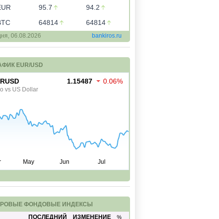
EUR
95.7
94.2
BTC
64814
64814
дня,
06.08.2026
bankiros.ru
АФИК EUR/USD
РОВЫЕ ФОНДОВЫЕ ИНДЕКСЫ
ПОСЛЕДНИЙ
ИЗМЕНЕНИЕ
%