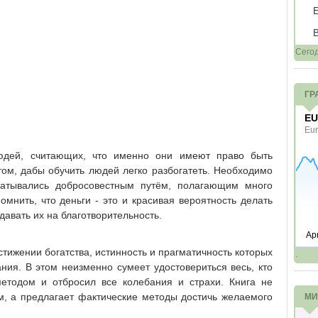
Сего
ГР
юдей, считающих, что именно они имеют право быть
том, дабы обучить людей легко разбогатеть. Необходимо
абатывались добросовестным путём, полагающим много
омнить, что деньги - это и красивая вероятность делать
авать их на благотворительность.
стижении богатства, истинность и прагматичность которых
.
ния. В этом неизменно сумеет удостовериться весь, кто
етодом и отбросил все колебания и страхи. Книга не
, а предлагает фактические методы достичь желаемого
МИ