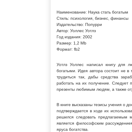
Наименование: Наука стать богатым
Стиль: психология, бизнес, финансы
Издательство: Попурри
Автор: Уоллес Уотлз
Год издания: 2002
Размер: 1,2 Mb
Формат: fb2
Уотлз Уоллес написал книгу для л
богатыми. Идея автора состоит не в 
трудиться так, дабы средства зар
работать на их получение. Следует п
презенты любимым людям, а также отд
В книге высказаны тезисы учения о до
подтверждается в ходе их использова
решился следовать предлагаемым м
является философским рассуждением
яруса богатства.