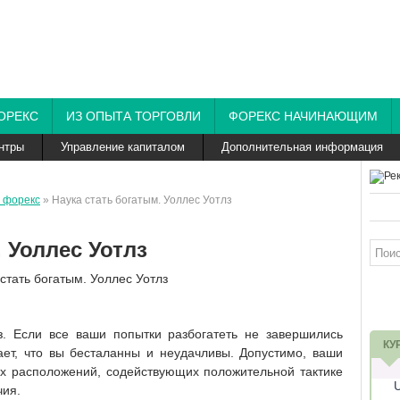
ОРЕКС
ИЗ ОПЫТА ТОРГОВЛИ
ФОРЕКС НАЧИНАЮЩИМ
нтры
Управление капиталом
Дополнительная информация
 форекс
» Наука стать богатым. Уоллес Уотлз
 Уоллес Уотлз
з. Если все ваши попытки разбогатеть не завершились
КУ
ает, что вы бесталанны и неудачливы. Допустимо, ваши
х расположений, содействующих положительной тактике
чия.