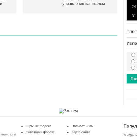
и
управления капиталом
24
31
ОПР
Испо
Го
Попул
О рынке форекс
Написать нам
Советники форекс
Карта сайта
финансах и
Мифы и