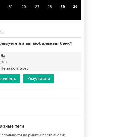
25
26
27
28
29
30
ОС
льзуете ли вы мобильный банк?
Да
Нет
Не знаю что это
Результаты
лосовать
ярные теги
 реальности на рынке Форекс
анализ