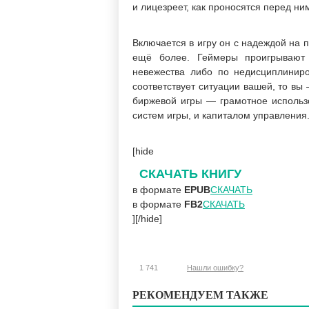
и лицезреет, как проносятся перед ни
Включается в игру он с надеждой на п
ещё более. Геймеры проигрывают 
невежества либо по недисциплиниро
соответствует ситуации вашей, то вы 
биржевой игры — грамотное использо
систем игры, и капиталом управления
[hide
СКАЧАТЬ КНИГУ
в формате
EPUB
СКАЧАТЬ
в формате
FB2
СКАЧАТЬ
][/hide]
1 741
Нашли ошибку?
РЕКОМЕНДУЕМ ТАКЖЕ