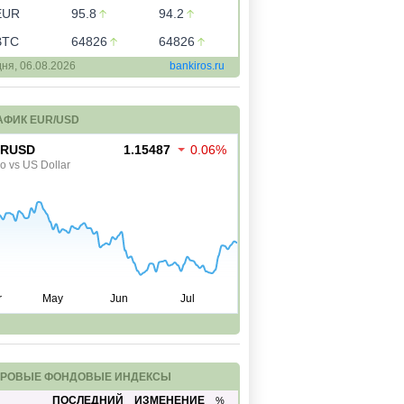
EUR
95.8
94.2
BTC
64826
64826
дня,
06.08.2026
bankiros.ru
АФИК EUR/USD
РОВЫЕ ФОНДОВЫЕ ИНДЕКСЫ
ПОСЛЕДНИЙ
ИЗМЕНЕНИЕ
%