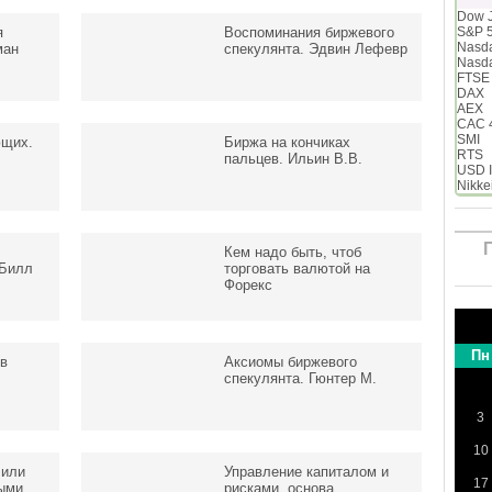
Dow 
я
Воспоминания биржевого
S&P 
Nasd
ман
спекулянта. Эдвин Лефевр
Nasd
FTSE
DAX
AEX
CAC 
SMI
ющих.
Биржа на кончиках
RTS
пальцев. Ильин В.В.
USD 
Nikke
Кем надо быть, чтоб
 Билл
торговать валютой на
Форекс
Пн
ив
Аксиомы биржевого
спекулянта. Гюнтер М.
3
10
 или
Управление капиталом и
17
ыми
рисками, основа