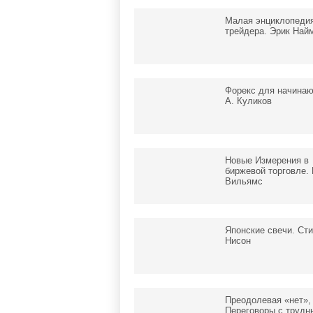
Малая энциклопеди
трейдера. Эрик Най
Форекс для начина
А. Куликов
Новые Измерения в
биржевой торговле.
Вильямс
Японские свечи. Ст
Нисон
Преодолевая «нет»,
Переговоры с трудн