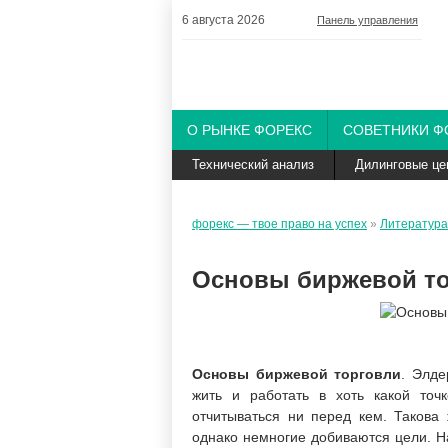
6 августа 2026
Панель управления
О РЫНКЕ ФОРЕКС
СОВЕТНИКИ Ф
Технический анализ
Дилинговые це
форекс — твое право на успех
»
Литература
Основы биржевой то
Основы биржевой торговли
. Элде
жить и работать в хоть какой точ
отчитываться ни перед кем. Такова 
однако немногие добиваются цели. Н