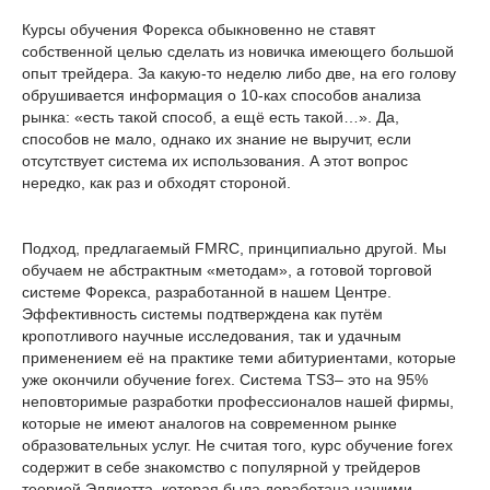
Курсы обучения Форекса обыкновенно не ставят
собственной целью сделать из новичка имеющего большой
опыт трейдера. За какую-то неделю либо две, на его голову
обрушивается информация о 10-ках способов анализа
рынка: «есть такой способ, а ещё есть такой…». Да,
способов не мало, однако их знание не выручит, если
отсутствует система их использования. А этот вопрос
нередко, как раз и обходят стороной.
Подход, предлагаемый FMRC, принципиально другой. Мы
обучаем не абстрактным «методам», а готовой торговой
системе Форекса, разработанной в нашем Центре.
Эффективность системы подтверждена как путём
кропотливого научные исследования, так и удачным
применением её на практике теми абитуриентами, которые
уже окончили обучение forex. Система TS3– это на 95%
неповторимые разработки профессионалов нашей фирмы,
которые не имеют аналогов на современном рынке
образовательных услуг. Не считая того, курс обучение forex
содержит в себе знакомство с популярной у трейдеров
теорией Эллиотта, которая была доработана нашими