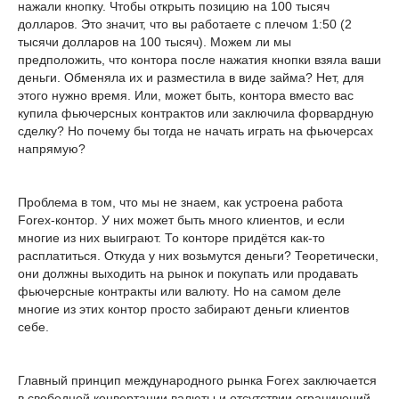
нажали кнопку. Чтобы открыть позицию на 100 тысяч
долларов. Это значит, что вы работаете с плечом 1:50 (2
тысячи долларов на 100 тысяч). Можем ли мы
предположить, что контора после нажатия кнопки взяла ваши
деньги. Обменяла их и разместила в виде займа? Нет, для
этого нужно время. Или, может быть, контора вместо вас
купила фьючерсных контрактов или заключила форвардную
сделку? Но почему бы тогда не начать играть на фьючерсах
напрямую?
Проблема в том, что мы не знаем, как устроена работа
Forex-контор. У них может быть много клиентов, и если
многие из них выиграют. То конторе придётся как-то
расплатиться. Откуда у них возьмутся деньги? Теоретически,
они должны выходить на рынок и покупать или продавать
фьючерсные контракты или валюту. Но на самом деле
многие из этих контор просто забирают деньги клиентов
себе.
Главный принцип международного рынка Forex заключается
в свободной конвертации валюты и отсутствии ограничений