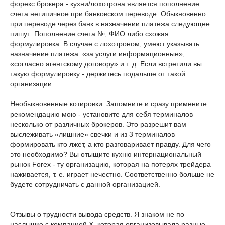
форекс брокера - кухни/лохотрона является пополнение
счета нетипичное при банковском переводе. Обыкновенно
при переводе через банк в назначении платежа следующее
пишут: Пополнение счета №, ФИО либо схожая
формулировка. В случае с лохотроном, умеют указывать
назначение платежа: «за услуги информационные»,
«согласно агентскому договору» и т. д. Если встретили вы
такую формулировку - держитесь подальше от такой
организации.
Необыкновенные котировки. Запомните и сразу примените
рекомендацию мою - установите для себя терминалов
несколько от различных брокеров. Это разрешит вам
выслеживать «лишние» свечки и из 3 терминалов
формировать кто лжет, а кто разговаривает правду. Для чего
это необходимо? Вы отыщите кухню интернациональный
рынок Forex - ту организацию, которая на потерях трейдера
наживается, т. е. играет нечестно. Соответственно больше не
будете сотрудничать с данной организацией.
Отзывы о трудности вывода средств. Я знаком не по
наслышке с компанией Х, которая организовывала разные